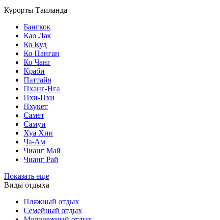
Курорты Таиланда
Бангкок
Као Лак
Ко Куд
Ко Панган
Ко Чанг
Краби
Паттайя
Пханг-Нга
Пхи-Пхи
Пхукет
Самет
Самуи
Хуа Хин
Ча-Ам
Чианг Май
Чианг Рай
Показать еще
Виды отдыха
Пляжный отдых
Семейный отдых
Молодежный отдых