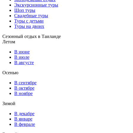
Экскурсионные туры
Шоп туры
Свадебные туры
Туры с детьми
Туры на двоих
Сезонный отдых в Таиланде
Летом
В июне
В июле
В августе
Осенью
В сентябре
В октябре
В ноябре
Зимой
В декабре
В январе
В феврале