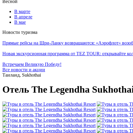
Весной
В марте
В апреле
В мае
Новости туризма
Прямые рейсы на Шри-Ланку возвращаются: «Аэрофлот» возоб
Новая экскурсионная программа от TEZ TOUR: открывайте ко
Встречаем Великую Победу!
Все новости и акции
Таиланд, Sukhothai
Отель The Legendha Sukhothai