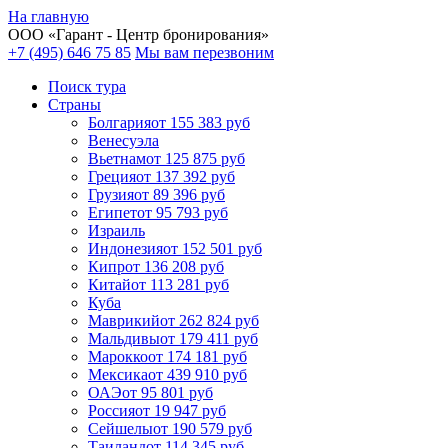
На главную
ООО «
Гарант
- Центр бронирования»
+7 (495) 646 75 85
Мы вам перезвоним
Поиск тура
Cтраны
Болгария
от 155 383 руб
Венесуэла
Вьетнам
от 125 875 руб
Греция
от 137 392 руб
Грузия
от 89 396 руб
Египет
от 95 793 руб
Израиль
Индонезия
от 152 501 руб
Кипр
от 136 208 руб
Китай
от 113 281 руб
Куба
Маврикий
от 262 824 руб
Мальдивы
от 179 411 руб
Марокко
от 174 181 руб
Мексика
от 439 910 руб
ОАЭ
от 95 801 руб
Россия
от 19 947 руб
Сейшелы
от 190 579 руб
Таиланд
от 114 345 руб