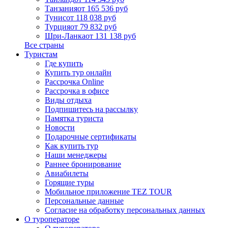
Танзания
от 165 536 руб
Тунис
от 118 038 руб
Турция
от 79 832 руб
Шри-Ланка
от 131 138 руб
Все страны
Туристам
Где купить
Купить тур онлайн
Рассрочка Online
Рассрочка в офисе
Виды отдыха
Подпишитесь на рассылку
Памятка туриста
Новости
Подарочные сертификаты
Как купить тур
Наши менеджеры
Раннее бронирование
Авиабилеты
Горящие туры
Мобильное приложение TEZ TOUR
Персональные данные
Согласие на обработку персональных данных
О туроператоре