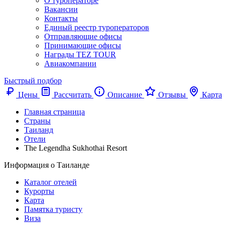
О туроператоре
Вакансии
Контакты
Единый реестр туроператоров
Отправляющие офисы
Принимающие офисы
Награды TEZ TOUR
Авиакомпании
Быстрый подбор
Цены
Рассчитать
Описание
Отзывы
Карта
Главная страница
Cтраны
Таиланд
Отели
The Legendha Sukhothai Resort
Информация о Таиланде
Каталог отелей
Курорты
Карта
Памятка туристу
Виза