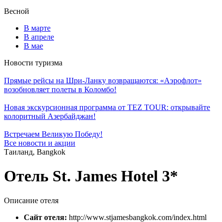
Весной
В марте
В апреле
В мае
Новости туризма
Прямые рейсы на Шри-Ланку возвращаются: «Аэрофлот»
возобновляет полеты в Коломбо!
Новая экскурсионная программа от TEZ TOUR: открывайте
колоритный Азербайджан!
Встречаем Великую Победу!
Все новости и акции
Таиланд, Bangkok
Отель St. James Hotel 3*
Описание отеля
Сайт отеля:
http://www.stjamesbangkok.com/index.html