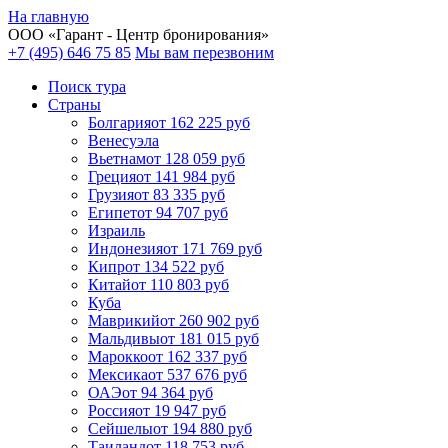
На главную
ООО «
Гарант
- Центр бронирования»
+7 (495) 646 75 85
Мы вам перезвоним
Поиск тура
Cтраны
Болгария
от 162 225 руб
Венесуэла
Вьетнам
от 128 059 руб
Греция
от 141 984 руб
Грузия
от 83 335 руб
Египет
от 94 707 руб
Израиль
Индонезия
от 171 769 руб
Кипр
от 134 522 руб
Китай
от 110 803 руб
Куба
Маврикий
от 260 902 руб
Мальдивы
от 181 015 руб
Марокко
от 162 337 руб
Мексика
от 537 676 руб
ОАЭ
от 94 364 руб
Россия
от 19 947 руб
Сейшелы
от 194 880 руб
Таиланд
от 118 753 руб