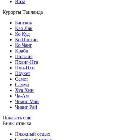
Виза
Курорты Таиланда
Бангкок
Као Лак
Ко Куд
Ко Панган
Ко Чанг
Краби
Паттайя
Пханг-Нга
Пхи-Пхи
Пхукет
Самет
Самуи
Хуа Хин
Ча-Ам
Чианг Май
Чианг Рай
Показать еще
Виды отдыха
Пляжный отдых
Семейный отдых