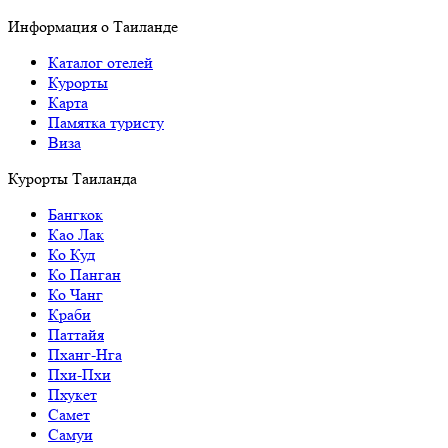
Информация о Таиланде
Каталог отелей
Курорты
Карта
Памятка туристу
Виза
Курорты Таиланда
Бангкок
Као Лак
Ко Куд
Ко Панган
Ко Чанг
Краби
Паттайя
Пханг-Нга
Пхи-Пхи
Пхукет
Самет
Самуи