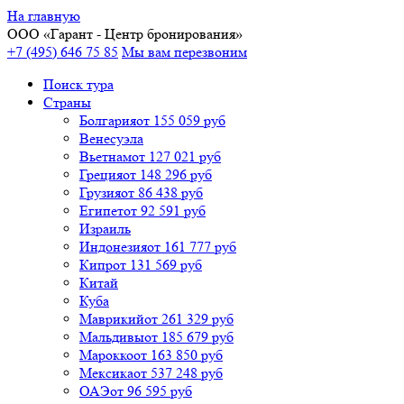
На главную
ООО «
Гарант
- Центр бронирования»
+7 (495) 646 75 85
Мы вам перезвоним
Поиск тура
Cтраны
Болгария
от 155 059 руб
Венесуэла
Вьетнам
от 127 021 руб
Греция
от 148 296 руб
Грузия
от 86 438 руб
Египет
от 92 591 руб
Израиль
Индонезия
от 161 777 руб
Кипр
от 131 569 руб
Китай
Куба
Маврикий
от 261 329 руб
Мальдивы
от 185 679 руб
Марокко
от 163 850 руб
Мексика
от 537 248 руб
ОАЭ
от 96 595 руб