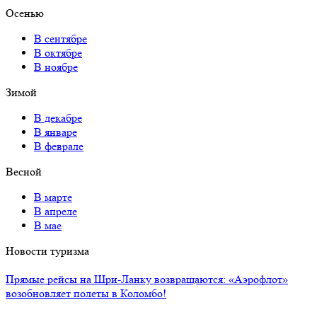
Осенью
В сентябре
В октябре
В ноябре
Зимой
В декабре
В январе
В феврале
Весной
В марте
В апреле
В мае
Новости туризма
Прямые рейсы на Шри-Ланку возвращаются: «Аэрофлот»
возобновляет полеты в Коломбо!