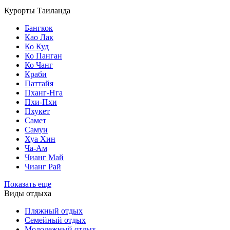
Курорты Таиланда
Бангкок
Као Лак
Ко Куд
Ко Панган
Ко Чанг
Краби
Паттайя
Пханг-Нга
Пхи-Пхи
Пхукет
Самет
Самуи
Хуа Хин
Ча-Ам
Чианг Май
Чианг Рай
Показать еще
Виды отдыха
Пляжный отдых
Семейный отдых
Молодежный отдых