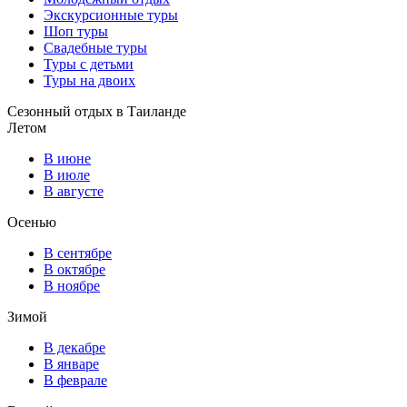
Экскурсионные туры
Шоп туры
Свадебные туры
Туры с детьми
Туры на двоих
Сезонный отдых в Таиланде
Летом
В июне
В июле
В августе
Осенью
В сентябре
В октябре
В ноябре
Зимой
В декабре
В январе
В феврале