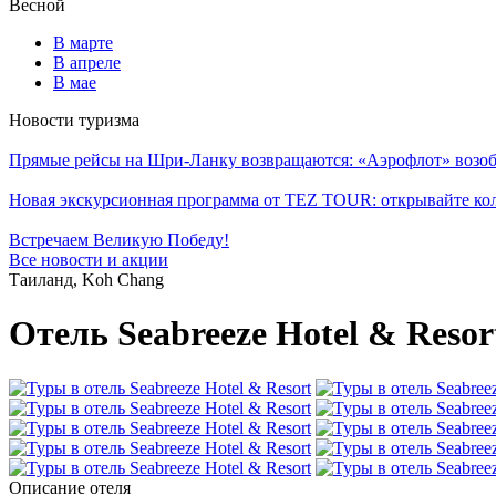
Весной
В марте
В апреле
В мае
Новости туризма
Прямые рейсы на Шри-Ланку возвращаются: «Аэрофлот» возоб
Новая экскурсионная программа от TEZ TOUR: открывайте ко
Встречаем Великую Победу!
Все новости и акции
Таиланд, Koh Chang
Отель Seabreeze Hotel & Resor
Описание отеля