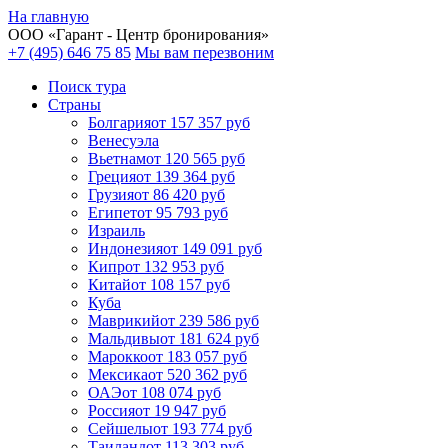
На главную
ООО «
Гарант
- Центр бронирования»
+7 (495) 646 75 85
Мы вам перезвоним
Поиск тура
Cтраны
Болгария
от 157 357 руб
Венесуэла
Вьетнам
от 120 565 руб
Греция
от 139 364 руб
Грузия
от 86 420 руб
Египет
от 95 793 руб
Израиль
Индонезия
от 149 091 руб
Кипр
от 132 953 руб
Китай
от 108 157 руб
Куба
Маврикий
от 239 586 руб
Мальдивы
от 181 624 руб
Марокко
от 183 057 руб
Мексика
от 520 362 руб
ОАЭ
от 108 074 руб
Россия
от 19 947 руб
Сейшелы
от 193 774 руб
Таиланд
от 113 303 руб