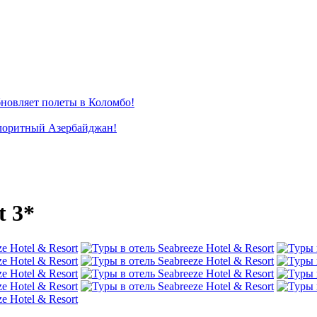
новляет полеты в Коломбо!
лоритный Азербайджан!
t 3*