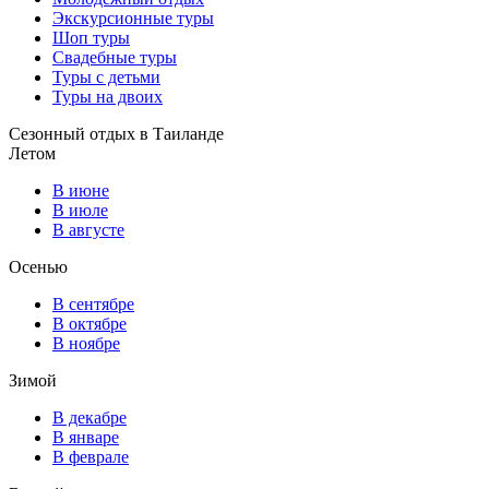
Экскурсионные туры
Шоп туры
Свадебные туры
Туры с детьми
Туры на двоих
Сезонный отдых в Таиланде
Летом
В июне
В июле
В августе
Осенью
В сентябре
В октябре
В ноябре
Зимой
В декабре
В январе
В феврале