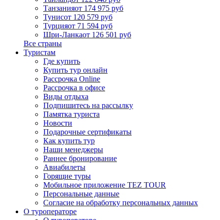
Танзания
от 174 975 руб
Тунис
от 120 579 руб
Турция
от 71 594 руб
Шри-Ланка
от 126 501 руб
Все страны
Туристам
Где купить
Купить тур онлайн
Рассрочка Online
Рассрочка в офисе
Виды отдыха
Подпишитесь на рассылку
Памятка туриста
Новости
Подарочные сертификаты
Как купить тур
Наши менеджеры
Раннее бронирование
Авиабилеты
Горящие туры
Мобильное приложение TEZ TOUR
Персональные данные
Согласие на обработку персональных данных
О туроператоре