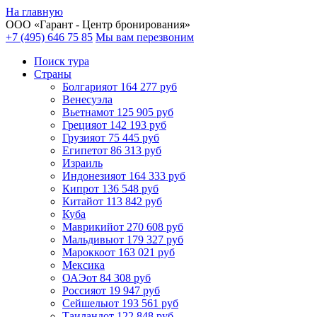
На главную
ООО «
Гарант
- Центр бронирования»
+7 (495) 646 75 85
Мы вам перезвоним
Поиск тура
Cтраны
Болгария
от 164 277 руб
Венесуэла
Вьетнам
от 125 905 руб
Греция
от 142 193 руб
Грузия
от 75 445 руб
Египет
от 86 313 руб
Израиль
Индонезия
от 164 333 руб
Кипр
от 136 548 руб
Китай
от 113 842 руб
Куба
Маврикий
от 270 608 руб
Мальдивы
от 179 327 руб
Марокко
от 163 021 руб
Мексика
ОАЭ
от 84 308 руб
Россия
от 19 947 руб
Сейшелы
от 193 561 руб
Таиланд
от 122 848 руб