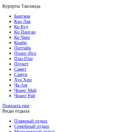
Курорты Таиланда
Бангкок
Као Лак
Ко Куд
Ко Панган
Ко Чанг
Краби
Паттайя
Пханг-Нга
Пхи-Пхи
Пхукет
Самет
Самуи
Хуа Хин
Ча-Ам
Чианг Май
Чианг Рай
Показать еще
Виды отдыха
Пляжный отдых
Семейный отдых
Молодежный отдых