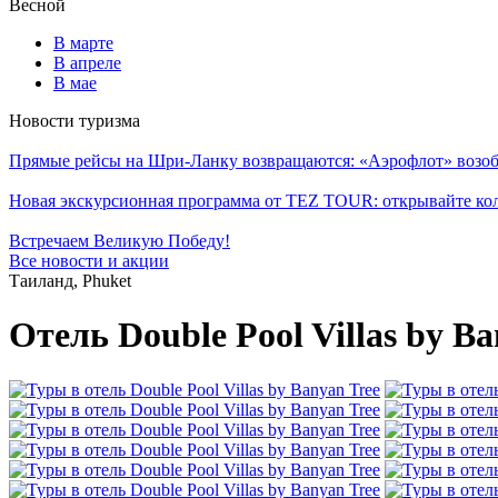
Весной
В марте
В апреле
В мае
Новости туризма
Прямые рейсы на Шри-Ланку возвращаются: «Аэрофлот» возоб
Новая экскурсионная программа от TEZ TOUR: открывайте ко
Встречаем Великую Победу!
Все новости и акции
Таиланд, Phuket
Отель Double Pool Villas by Ba