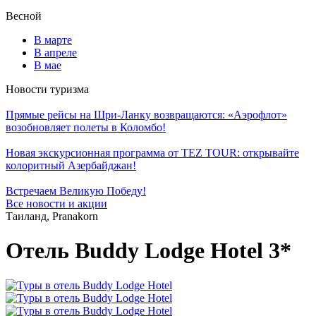
Весной
В марте
В апреле
В мае
Новости туризма
Прямые рейсы на Шри-Ланку возвращаются: «Аэрофлот»
возобновляет полеты в Коломбо!
Новая экскурсионная программа от TEZ TOUR: открывайте
колоритный Азербайджан!
Встречаем Великую Победу!
Все новости и акции
Таиланд, Pranakorn
Отель Buddy Lodge Hotel 3*