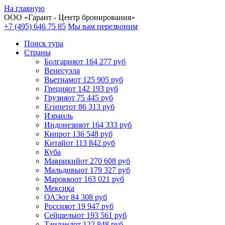
На главную
ООО «
Гарант
- Центр бронирования»
+7 (495) 646 75 85
Мы вам перезвоним
Поиск тура
Cтраны
Болгария
от 164 277 руб
Венесуэла
Вьетнам
от 125 905 руб
Греция
от 142 193 руб
Грузия
от 75 445 руб
Египет
от 86 313 руб
Израиль
Индонезия
от 164 333 руб
Кипр
от 136 548 руб
Китай
от 113 842 руб
Куба
Маврикий
от 270 608 руб
Мальдивы
от 179 327 руб
Марокко
от 163 021 руб
Мексика
ОАЭ
от 84 308 руб
Россия
от 19 947 руб
Сейшелы
от 193 561 руб
Таиланд
от 122 848 руб