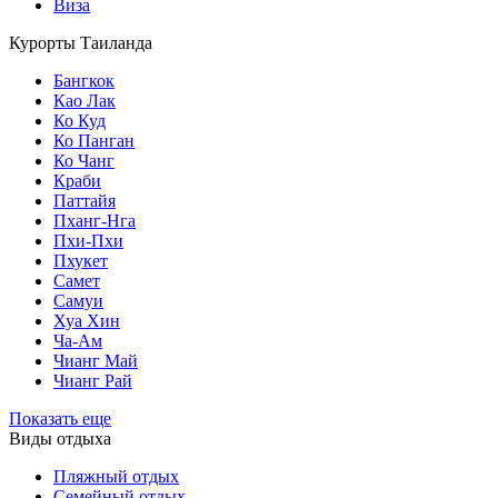
Виза
Курорты Таиланда
Бангкок
Као Лак
Ко Куд
Ко Панган
Ко Чанг
Краби
Паттайя
Пханг-Нга
Пхи-Пхи
Пхукет
Самет
Самуи
Хуа Хин
Ча-Ам
Чианг Май
Чианг Рай
Показать еще
Виды отдыха
Пляжный отдых
Семейный отдых