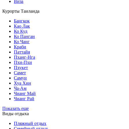
Виза
Курорты Таиланда
Бангкок
Као Лак
Ко Куд
Ко Панган
Ко Чанг
Краби
Паттайя
Пханг-Нга
Пхи-Пхи
Пхукет
Самет
Самуи
Хуа Хин
Ча-Ам
Чианг Май
Чианг Рай
Показать еще
Виды отдыха
Пляжный отдых
Семейный отдых