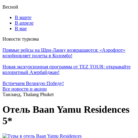
Весной
В марте
В апреле
В мае
Новости туризма
Прямые рейсы на Шри-Ланку возвращаются: «Аэрофлот»
возобновляет полеты в Коломбо!
Новая экскурсионная программа от TEZ TOUR: открывайте
колоритный Азербайджан!
Встречаем Великую Победу!
Все новости и акции
Таиланд, Thalang Phuket
Отель Baan Yamu Residences
5*