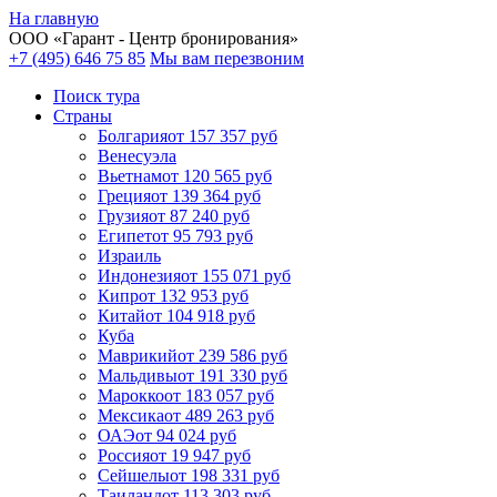
На главную
ООО «
Гарант
- Центр бронирования»
+7 (495) 646 75 85
Мы вам перезвоним
Поиск тура
Cтраны
Болгария
от 157 357 руб
Венесуэла
Вьетнам
от 120 565 руб
Греция
от 139 364 руб
Грузия
от 87 240 руб
Египет
от 95 793 руб
Израиль
Индонезия
от 155 071 руб
Кипр
от 132 953 руб
Китай
от 104 918 руб
Куба
Маврикий
от 239 586 руб
Мальдивы
от 191 330 руб
Марокко
от 183 057 руб
Мексика
от 489 263 руб
ОАЭ
от 94 024 руб
Россия
от 19 947 руб
Сейшелы
от 198 331 руб
Таиланд
от 113 303 руб