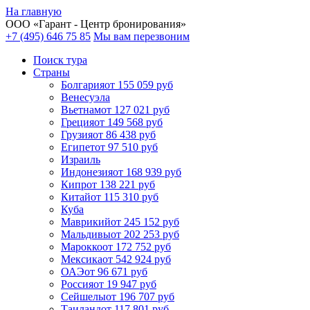
На главную
ООО «
Гарант
- Центр бронирования»
+7 (495) 646 75 85
Мы вам перезвоним
Поиск тура
Cтраны
Болгария
от 155 059 руб
Венесуэла
Вьетнам
от 127 021 руб
Греция
от 149 568 руб
Грузия
от 86 438 руб
Египет
от 97 510 руб
Израиль
Индонезия
от 168 939 руб
Кипр
от 138 221 руб
Китай
от 115 310 руб
Куба
Маврикий
от 245 152 руб
Мальдивы
от 202 253 руб
Марокко
от 172 752 руб
Мексика
от 542 924 руб
ОАЭ
от 96 671 руб
Россия
от 19 947 руб
Сейшелы
от 196 707 руб
Таиланд
от 117 801 руб