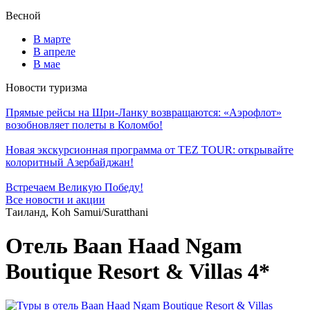
Весной
В марте
В апреле
В мае
Новости туризма
Прямые рейсы на Шри-Ланку возвращаются: «Аэрофлот»
возобновляет полеты в Коломбо!
Новая экскурсионная программа от TEZ TOUR: открывайте
колоритный Азербайджан!
Встречаем Великую Победу!
Все новости и акции
Таиланд, Koh Samui/Suratthani
Отель Baan Haad Ngam
Boutique Resort & Villas 4*