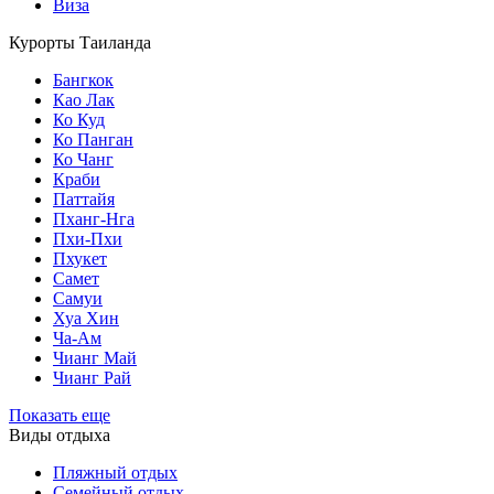
Виза
Курорты Таиланда
Бангкок
Као Лак
Ко Куд
Ко Панган
Ко Чанг
Краби
Паттайя
Пханг-Нга
Пхи-Пхи
Пхукет
Самет
Самуи
Хуа Хин
Ча-Ам
Чианг Май
Чианг Рай
Показать еще
Виды отдыха
Пляжный отдых
Семейный отдых