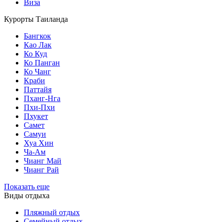
Виза
Курорты Таиланда
Бангкок
Као Лак
Ко Куд
Ко Панган
Ко Чанг
Краби
Паттайя
Пханг-Нга
Пхи-Пхи
Пхукет
Самет
Самуи
Хуа Хин
Ча-Ам
Чианг Май
Чианг Рай
Показать еще
Виды отдыха
Пляжный отдых
Семейный отдых