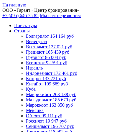
На главную
ООО «
Гарант
- Центр бронирования»
+7 (495) 646 75 85
Мы вам перезвоним
Поиск тура
Cтраны
Болгария
от 164 164 руб
Венесуэла
Вьетнам
от 127 021 руб
Греция
от 165 439 руб
Грузия
от 86 004 руб
Египет
от 92 591 руб
Израиль
Индонезия
от 172 461 руб
Кипр
от 133 721 руб
Китай
от 109 669 руб
Куба
Маврикий
от 263 138 руб
Мальдивы
от 185 679 руб
Марокко
от 163 850 руб
Мексика
ОАЭ
от 99 111 руб
Россия
от 19 947 руб
Сейшелы
от 196 707 руб
Таиланд
от 118 595 руб