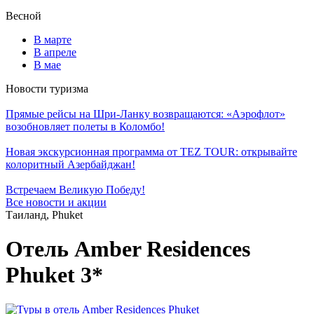
Весной
В марте
В апреле
В мае
Новости туризма
Прямые рейсы на Шри-Ланку возвращаются: «Аэрофлот»
возобновляет полеты в Коломбо!
Новая экскурсионная программа от TEZ TOUR: открывайте
колоритный Азербайджан!
Встречаем Великую Победу!
Все новости и акции
Таиланд, Phuket
Отель Amber Residences
Phuket 3*