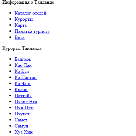
Информация о Таиланде
Каталог отелей
Курорты
Карта
Памятка туристу
Виза
Курорты Таиланда
Бангкок
Као Лак
Ко Куд
Ко Панган
Ко Чанг
Краби
Паттайя
Пханг-Нга
Пхи-Пхи
Пхукет
Самет
Самуи
Хуа Хин