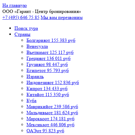
На главную
ООО «
Гарант
- Центр бронирования»
+7 (495) 646 75 85
Мы вам перезвоним
Поиск тура
Cтраны
Болгария
от 155 383 руб
Венесуэла
Вьетнам
от 125 117 руб
Греция
от 136 011 руб
Грузия
от 98 447 руб
Египет
от 95 793 руб
Израиль
Индонезия
от 152 836 руб
Кипр
от 134 433 руб
Китай
от 115 350 руб
Куба
Маврикий
от 239 586 руб
Мальдивы
от 181 624 руб
Марокко
от 174 181 руб
Мексика
от 446 806 руб
ОАЭ
от 95 823 руб