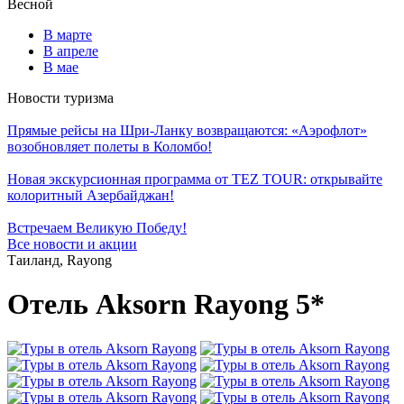
Весной
В марте
В апреле
В мае
Новости туризма
Прямые рейсы на Шри-Ланку возвращаются: «Аэрофлот»
возобновляет полеты в Коломбо!
Новая экскурсионная программа от TEZ TOUR: открывайте
колоритный Азербайджан!
Встречаем Великую Победу!
Все новости и акции
Таиланд, Rayong
Отель Aksorn Rayong 5*