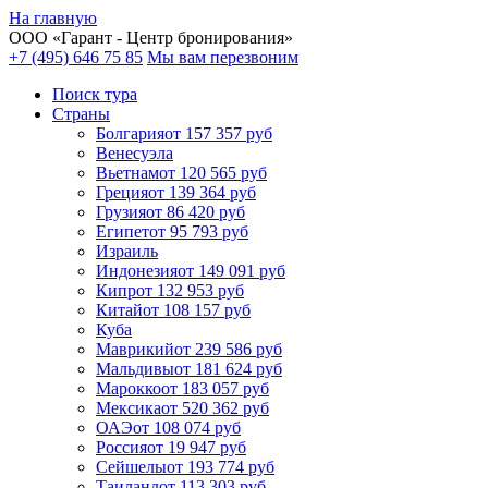
На главную
ООО «
Гарант
- Центр бронирования»
+7 (495) 646 75 85
Мы вам перезвоним
Поиск тура
Cтраны
Болгария
от 157 357 руб
Венесуэла
Вьетнам
от 120 565 руб
Греция
от 139 364 руб
Грузия
от 86 420 руб
Египет
от 95 793 руб
Израиль
Индонезия
от 149 091 руб
Кипр
от 132 953 руб
Китай
от 108 157 руб
Куба
Маврикий
от 239 586 руб
Мальдивы
от 181 624 руб
Марокко
от 183 057 руб
Мексика
от 520 362 руб
ОАЭ
от 108 074 руб
Россия
от 19 947 руб
Сейшелы
от 193 774 руб
Таиланд
от 113 303 руб