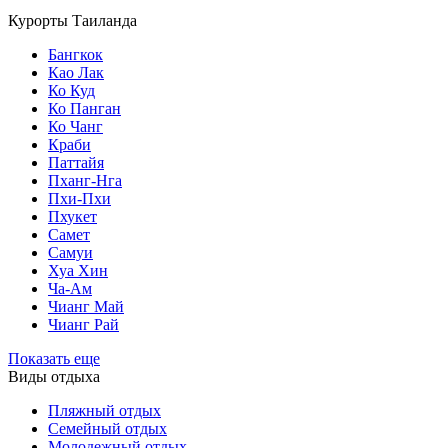
Курорты Таиланда
Бангкок
Као Лак
Ко Куд
Ко Панган
Ко Чанг
Краби
Паттайя
Пханг-Нга
Пхи-Пхи
Пхукет
Самет
Самуи
Хуа Хин
Ча-Ам
Чианг Май
Чианг Рай
Показать еще
Виды отдыха
Пляжный отдых
Семейный отдых
Молодежный отдых