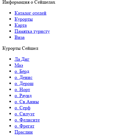
Информация о Сейшелах
Каталог отелей
Курорты
Карта
Памятка туристу
Виза
Курорты Сейшел
Ла Диг
Маэ
о. Бёрд
о. Денис
о. Дерош
о. Норт
о. Раунд
о. Св.Анны
о. Серф
о. Силуэт
о. Фелисите
о. Фрегат
Праслин