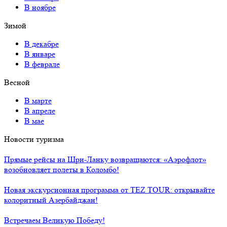
В ноябре
Зимой
В декабре
В январе
В феврале
Весной
В марте
В апреле
В мае
Новости туризма
Прямые рейсы на Шри-Ланку возвращаются: «Аэрофлот»
возобновляет полеты в Коломбо!
Новая экскурсионная программа от TEZ TOUR: открывайте
колоритный Азербайджан!
Встречаем Великую Победу!