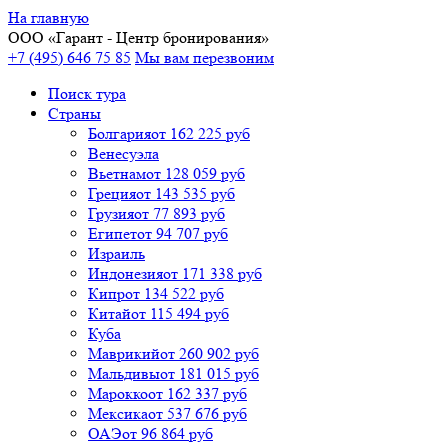
На главную
ООО «
Гарант
- Центр бронирования»
+7 (495) 646 75 85
Мы вам перезвоним
Поиск тура
Cтраны
Болгария
от 162 225 руб
Венесуэла
Вьетнам
от 128 059 руб
Греция
от 143 535 руб
Грузия
от 77 893 руб
Египет
от 94 707 руб
Израиль
Индонезия
от 171 338 руб
Кипр
от 134 522 руб
Китай
от 115 494 руб
Куба
Маврикий
от 260 902 руб
Мальдивы
от 181 015 руб
Марокко
от 162 337 руб
Мексика
от 537 676 руб
ОАЭ
от 96 864 руб