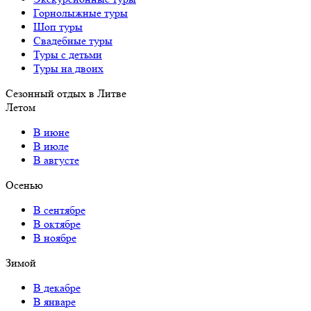
Горнолыжные туры
Шоп туры
Свадебные туры
Туры с детьми
Туры на двоих
Сезонный отдых в Литве
Летом
В июне
В июле
В августе
Осенью
В сентябре
В октябре
В ноябре
Зимой
В декабре
В январе