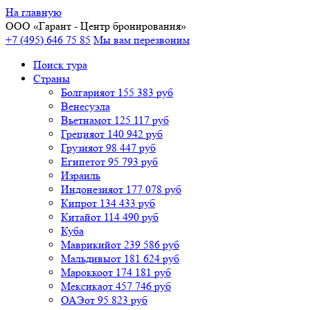
На главную
ООО «
Гарант
- Центр бронирования»
+7 (495) 646 75 85
Мы вам перезвоним
Поиск тура
Cтраны
Болгария
от 155 383 руб
Венесуэла
Вьетнам
от 125 117 руб
Греция
от 140 942 руб
Грузия
от 98 447 руб
Египет
от 95 793 руб
Израиль
Индонезия
от 177 078 руб
Кипр
от 134 433 руб
Китай
от 114 490 руб
Куба
Маврикий
от 239 586 руб
Мальдивы
от 181 624 руб
Марокко
от 174 181 руб
Мексика
от 457 746 руб
ОАЭ
от 95 823 руб