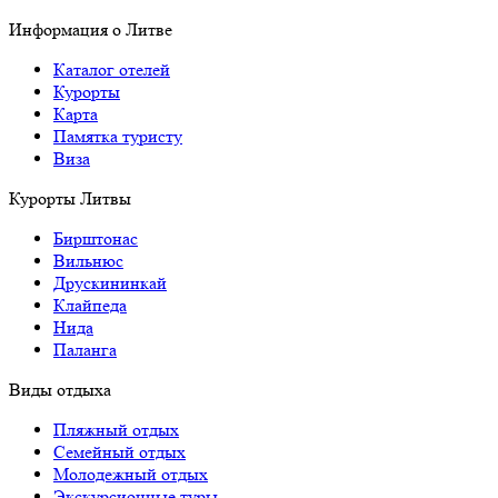
Информация о Литве
Каталог отелей
Курорты
Карта
Памятка туристу
Виза
Курорты Литвы
Бирштонас
Вильнюс
Друскининкай
Клайпеда
Нида
Паланга
Виды отдыха
Пляжный отдых
Семейный отдых
Молодежный отдых
Экскурсионные туры