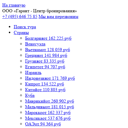
На главную
ООО «
Гарант
- Центр бронирования»
+7 (495) 646 75 85
Мы вам перезвоним
Поиск тура
Cтраны
Болгария
от 162 225 руб
Венесуэла
Вьетнам
от 128 059 руб
Греция
от 141 984 руб
Грузия
от 83 335 руб
Египет
от 94 707 руб
Израиль
Индонезия
от 171 769 руб
Кипр
от 134 522 руб
Китай
от 110 803 руб
Куба
Маврикий
от 260 902 руб
Мальдивы
от 181 015 руб
Марокко
от 162 337 руб
Мексика
от 537 676 руб
ОАЭ
от 94 364 руб