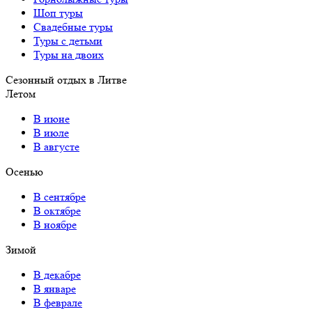
Шоп туры
Свадебные туры
Туры с детьми
Туры на двоих
Сезонный отдых в Литве
Летом
В июне
В июле
В августе
Осенью
В сентябре
В октябре
В ноябре
Зимой
В декабре
В январе
В феврале