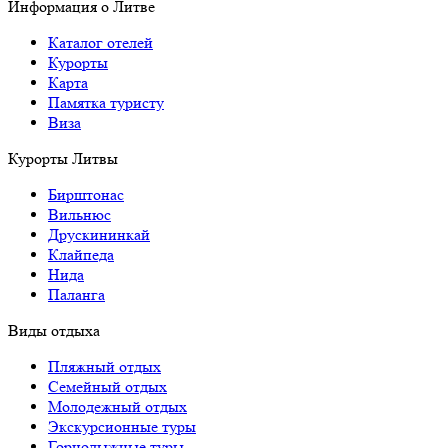
Информация о Литве
Каталог отелей
Курорты
Карта
Памятка туристу
Виза
Курорты Литвы
Бирштонас
Вильнюс
Друскининкай
Клайпеда
Нида
Паланга
Виды отдыха
Пляжный отдых
Семейный отдых
Молодежный отдых
Экскурсионные туры
Горнолыжные туры