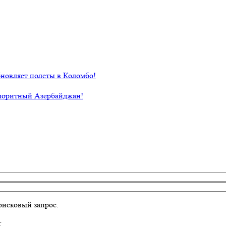
новляет полеты в Коломбо!
лоритный Азербайджан!
оисковый запрос.
r