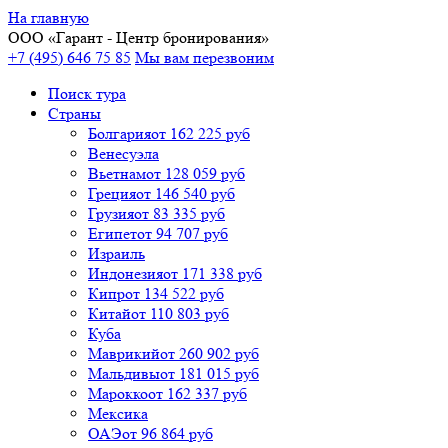
На главную
ООО «
Гарант
- Центр бронирования»
+7 (495) 646 75 85
Мы вам перезвоним
Поиск тура
Cтраны
Болгария
от 162 225 руб
Венесуэла
Вьетнам
от 128 059 руб
Греция
от 146 540 руб
Грузия
от 83 335 руб
Египет
от 94 707 руб
Израиль
Индонезия
от 171 338 руб
Кипр
от 134 522 руб
Китай
от 110 803 руб
Куба
Маврикий
от 260 902 руб
Мальдивы
от 181 015 руб
Марокко
от 162 337 руб
Мексика
ОАЭ
от 96 864 руб