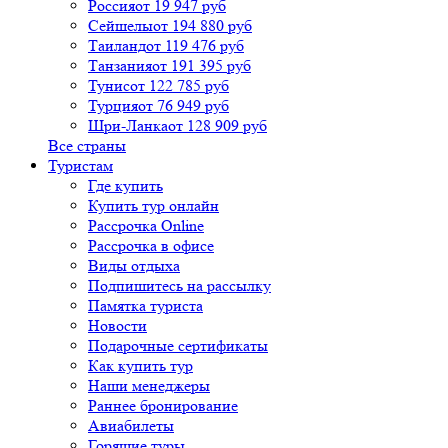
Россия
от 19 947 руб
Сейшелы
от 194 880 руб
Таиланд
от 119 476 руб
Танзания
от 191 395 руб
Тунис
от 122 785 руб
Турция
от 76 949 руб
Шри-Ланка
от 128 909 руб
Все страны
Туристам
Где купить
Купить тур онлайн
Рассрочка Online
Рассрочка в офисе
Виды отдыха
Подпишитесь на рассылку
Памятка туриста
Новости
Подарочные сертификаты
Как купить тур
Наши менеджеры
Раннее бронирование
Авиабилеты
Горящие туры