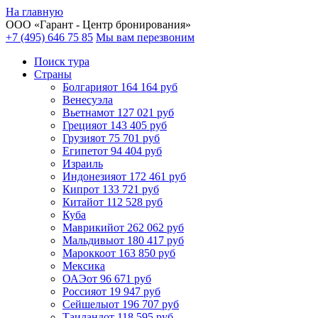
На главную
ООО «
Гарант
- Центр бронирования»
+7 (495) 646 75 85
Мы вам перезвоним
Поиск тура
Cтраны
Болгария
от 164 164 руб
Венесуэла
Вьетнам
от 127 021 руб
Греция
от 143 405 руб
Грузия
от 75 701 руб
Египет
от 94 404 руб
Израиль
Индонезия
от 172 461 руб
Кипр
от 133 721 руб
Китай
от 112 528 руб
Куба
Маврикий
от 262 062 руб
Мальдивы
от 180 417 руб
Марокко
от 163 850 руб
Мексика
ОАЭ
от 96 671 руб
Россия
от 19 947 руб
Сейшелы
от 196 707 руб
Таиланд
от 118 595 руб