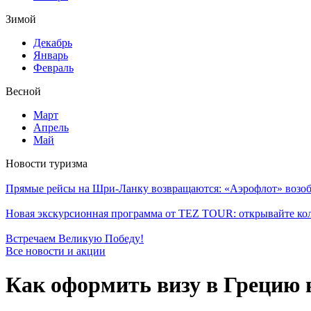
Зимой
Декабрь
Январь
Февраль
Весной
Март
Апрель
Май
Новости туризма
Прямые рейсы на Шри-Ланку возвращаются: «Аэрофлот» возоб
Новая экскурсионная программа от TEZ TOUR: открывайте ко
Встречаем Великую Победу!
Все новости и акции
Как оформить визу в Грецию в