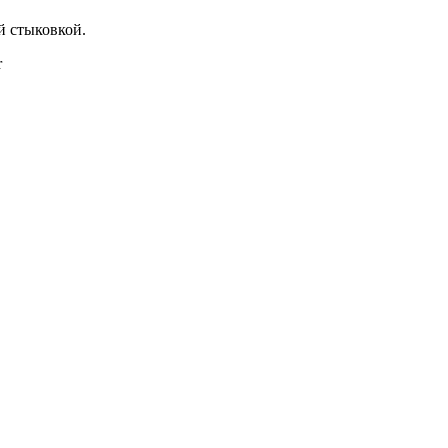
й стыковкой.
r