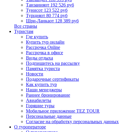
Танзания
от 192 526 руб
Тунис
от 123 522 руб
Турция
от 80 774 руб
Шри-Ланка
от 128 389 руб
Все страны
Туристам
Где купить
Купить тур онлайн
Рассрочка Online
Рассрочка в офисе
Виды отдыха
Подпишитесь на рассылку
Памятка туриста
Новости
Подарочные сертификаты
Как купить тур
Наши менеджеры
Раннее бронирование
Авиабилеты
Горящие туры
Мобильное приложение TEZ TOUR
Персональные данные
Согласие на обработку персональных данных
О туроператоре