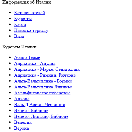
Информация об Италии
Каталог отелей
Курорты
Карта
Памятка туристу
Виза
Курорты Италии
Абано Терме
Адриатика - Апулия
Адриатика - Марке: Сенигаллия
Адриатика - Римини, Риччоне
Альта-Вальтеллина - Бормио
Альта-Вальтеллина Ливиньо
Амальфитанское побережье
Анкона
Валь Д Аоста - Червиния
Венето: Бибионе
Венето: Линьяно, Бибионе
Венеция
Верона