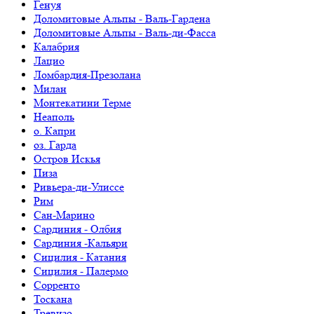
Генуя
Доломитовые Альпы - Валь-Гардена
Доломитовые Альпы - Валь-ди-Фасса
Калабрия
Лацио
Ломбардия-Презолана
Милан
Монтекатини Терме
Неаполь
о. Капри
оз. Гарда
Остров Искья
Пиза
Ривьера-ди-Улиссе
Рим
Сан-Марино
Сардиния - Олбия
Сардиния -Кальяри
Сицилия - Катания
Сицилия - Палермо
Сорренто
Тоскана
Тревизо