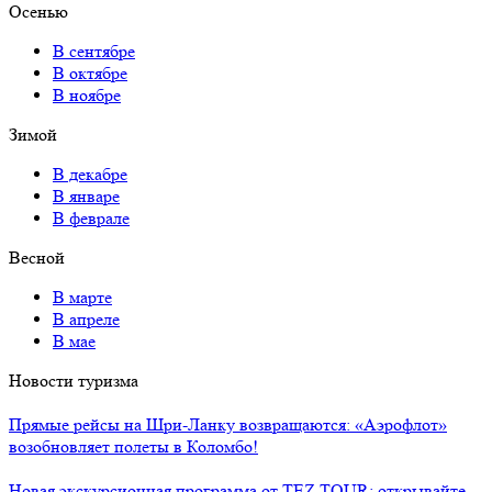
Осенью
В сентябре
В октябре
В ноябре
Зимой
В декабре
В январе
В феврале
Весной
В марте
В апреле
В мае
Новости туризма
Прямые рейсы на Шри-Ланку возвращаются: «Аэрофлот»
возобновляет полеты в Коломбо!
Новая экскурсионная программа от TEZ TOUR: открывайте