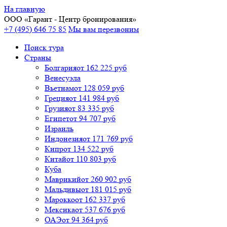
На главную
ООО «
Гарант
- Центр бронирования»
+7 (495) 646 75 85
Мы вам перезвоним
Поиск тура
Cтраны
Болгария
от 162 225 руб
Венесуэла
Вьетнам
от 128 059 руб
Греция
от 141 984 руб
Грузия
от 83 335 руб
Египет
от 94 707 руб
Израиль
Индонезия
от 171 769 руб
Кипр
от 134 522 руб
Китай
от 110 803 руб
Куба
Маврикий
от 260 902 руб
Мальдивы
от 181 015 руб
Марокко
от 162 337 руб
Мексика
от 537 676 руб
ОАЭ
от 94 364 руб