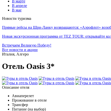
В марте
В апреле
В мае
Новости туризма
Прямые рейсы на Шри-Ланку возвращаются: «Аэрофлот» возоб
Новая экскурсионная программа от TEZ TOUR: открывайте ко
Встречаем Великую Победу!
Все новости и акции
Италия, Алгеро
Отель Oasis 3*
Описание отеля
Авиаперелет
Проживание в отеле
Трансфер
Питание (на выбор)