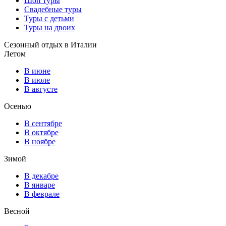
Шоп туры
Свадебные туры
Туры с детьми
Туры на двоих
Сезонный отдых в Италии
Летом
В июне
В июле
В августе
Осенью
В сентябре
В октябре
В ноябре
Зимой
В декабре
В январе
В феврале
Весной