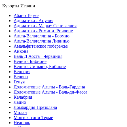
Курорты Италии
Абано Терме
Адриатика - Апулия
Адриатика - Марке: Сенигаллия
Адриатика - Римини, Риччоне
Альта-Вальтеллина - Бормио
Альта-Вальтеллина Ливиньо
Амальфитанское побережье
Анкона
Валь Д Аоста - Червиния
Венето: Бибионе
Венето: Линьяно, Бибионе
Венеция
Верона
Генуя
Доломитовые Альпы - Валь-Гардена
Доломитовые Альпы - Валь-ди-Фасса
Калабрия
Лацио
Ломбардия-Презолана
Милан
Монтекатини Терме
Неаполь