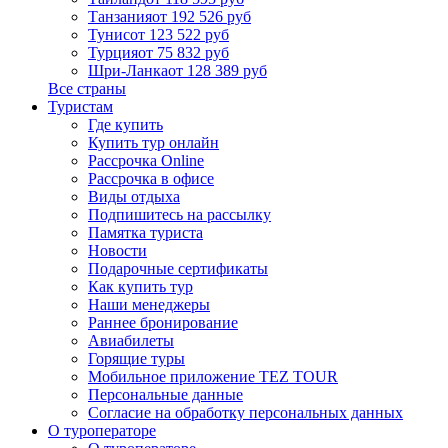
Танзания
от 192 526 руб
Тунис
от 123 522 руб
Турция
от 75 832 руб
Шри-Ланка
от 128 389 руб
Все страны
Туристам
Где купить
Купить тур онлайн
Рассрочка Online
Рассрочка в офисе
Виды отдыха
Подпишитесь на рассылку
Памятка туриста
Новости
Подарочные сертификаты
Как купить тур
Наши менеджеры
Раннее бронирование
Авиабилеты
Горящие туры
Мобильное приложение TEZ TOUR
Персональные данные
Согласие на обработку персональных данных
О туроператоре