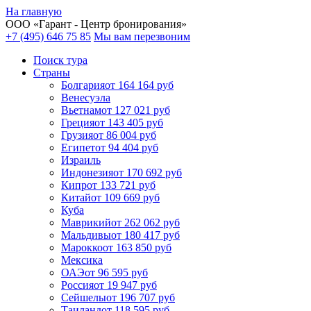
На главную
ООО «
Гарант
- Центр бронирования»
+7 (495) 646 75 85
Мы вам перезвоним
Поиск тура
Cтраны
Болгария
от 164 164 руб
Венесуэла
Вьетнам
от 127 021 руб
Греция
от 143 405 руб
Грузия
от 86 004 руб
Египет
от 94 404 руб
Израиль
Индонезия
от 170 692 руб
Кипр
от 133 721 руб
Китай
от 109 669 руб
Куба
Маврикий
от 262 062 руб
Мальдивы
от 180 417 руб
Марокко
от 163 850 руб
Мексика
ОАЭ
от 96 595 руб
Россия
от 19 947 руб
Сейшелы
от 196 707 руб
Таиланд
от 118 595 руб