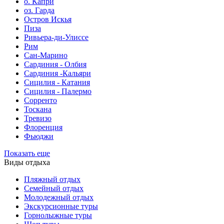
о. Капри
оз. Гарда
Остров Искья
Пиза
Ривьера-ди-Улиссе
Рим
Сан-Марино
Сардиния - Олбия
Сардиния -Кальяри
Сицилия - Катания
Сицилия - Палермо
Сорренто
Тоскана
Тревизо
Флоренция
Фьюджи
Показать еще
Виды отдыха
Пляжный отдых
Семейный отдых
Молодежный отдых
Экскурсионные туры
Горнолыжные туры