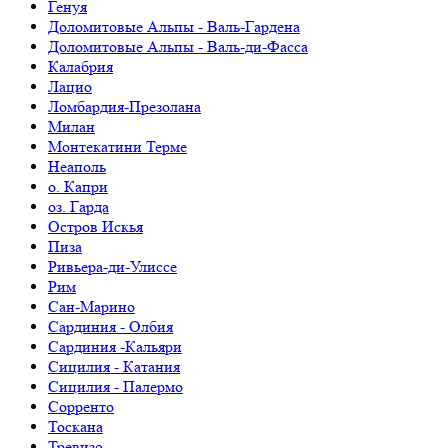
Генуя
Доломитовые Альпы - Валь-Гардена
Доломитовые Альпы - Валь-ди-Фасса
Калабрия
Лацио
Ломбардия-Презолана
Милан
Монтекатини Терме
Неаполь
о. Капри
оз. Гарда
Остров Искья
Пиза
Ривьера-ди-Улиссе
Рим
Сан-Марино
Сардиния - Олбия
Сардиния -Кальяри
Сицилия - Катания
Сицилия - Палермо
Сорренто
Тоскана
Тревизо