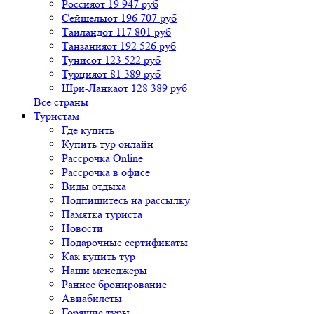
Россия
от 19 947 руб
Сейшелы
от 196 707 руб
Таиланд
от 117 801 руб
Танзания
от 192 526 руб
Тунис
от 123 522 руб
Турция
от 81 389 руб
Шри-Ланка
от 128 389 руб
Все страны
Туристам
Где купить
Купить тур онлайн
Рассрочка Online
Рассрочка в офисе
Виды отдыха
Подпишитесь на рассылку
Памятка туриста
Новости
Подарочные сертификаты
Как купить тур
Наши менеджеры
Раннее бронирование
Авиабилеты
Горящие туры