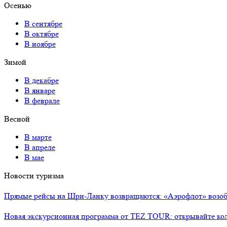
Осенью
В сентябре
В октябре
В ноябре
Зимой
В декабре
В январе
В феврале
Весной
В марте
В апреле
В мае
Новости туризма
Прямые рейсы на Шри-Ланку возвращаются: «Аэрофлот» возоб
Новая экскурсионная программа от TEZ TOUR: открывайте ко