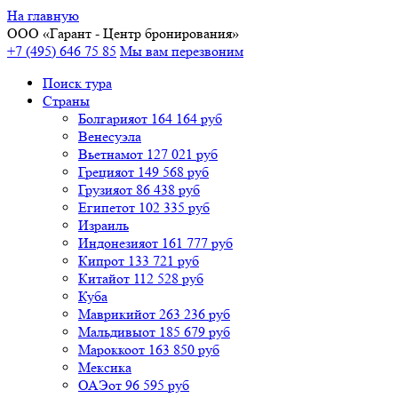
На главную
ООО «
Гарант
- Центр бронирования»
+7 (495) 646 75 85
Мы вам перезвоним
Поиск тура
Cтраны
Болгария
от 164 164 руб
Венесуэла
Вьетнам
от 127 021 руб
Греция
от 149 568 руб
Грузия
от 86 438 руб
Египет
от 102 335 руб
Израиль
Индонезия
от 161 777 руб
Кипр
от 133 721 руб
Китай
от 112 528 руб
Куба
Маврикий
от 263 236 руб
Мальдивы
от 185 679 руб
Марокко
от 163 850 руб
Мексика
ОАЭ
от 96 595 руб