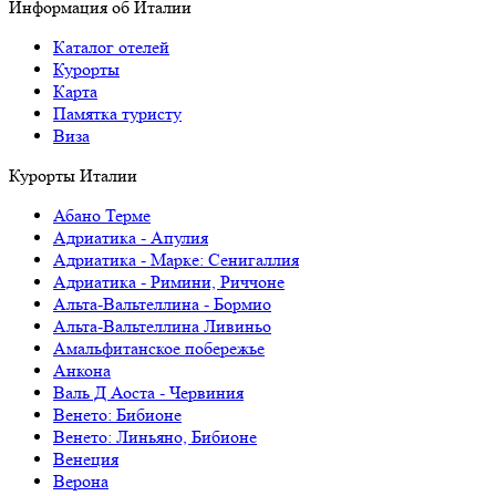
Информация об Италии
Каталог отелей
Курорты
Карта
Памятка туристу
Виза
Курорты Италии
Абано Терме
Адриатика - Апулия
Адриатика - Марке: Сенигаллия
Адриатика - Римини, Риччоне
Альта-Вальтеллина - Бормио
Альта-Вальтеллина Ливиньо
Амальфитанское побережье
Анкона
Валь Д Аоста - Червиния
Венето: Бибионе
Венето: Линьяно, Бибионе
Венеция
Верона