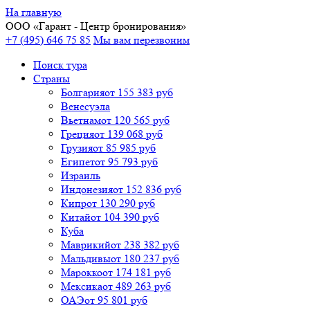
На главную
ООО «
Гарант
- Центр бронирования»
+7 (495) 646 75 85
Мы вам перезвоним
Поиск тура
Cтраны
Болгария
от 155 383 руб
Венесуэла
Вьетнам
от 120 565 руб
Греция
от 139 068 руб
Грузия
от 85 985 руб
Египет
от 95 793 руб
Израиль
Индонезия
от 152 836 руб
Кипр
от 130 290 руб
Китай
от 104 390 руб
Куба
Маврикий
от 238 382 руб
Мальдивы
от 180 237 руб
Марокко
от 174 181 руб
Мексика
от 489 263 руб
ОАЭ
от 95 801 руб