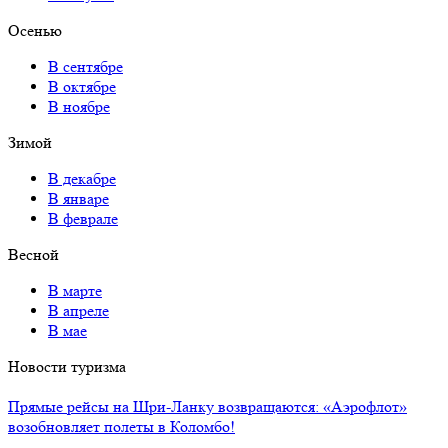
Осенью
В сентябре
В октябре
В ноябре
Зимой
В декабре
В январе
В феврале
Весной
В марте
В апреле
В мае
Новости туризма
Прямые рейсы на Шри-Ланку возвращаются: «Аэрофлот»
возобновляет полеты в Коломбо!