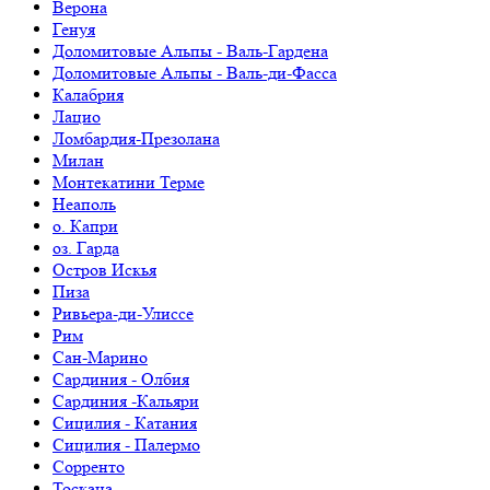
Верона
Генуя
Доломитовые Альпы - Валь-Гардена
Доломитовые Альпы - Валь-ди-Фасса
Калабрия
Лацио
Ломбардия-Презолана
Милан
Монтекатини Терме
Неаполь
о. Капри
оз. Гарда
Остров Искья
Пиза
Ривьера-ди-Улиссе
Рим
Сан-Марино
Сардиния - Олбия
Сардиния -Кальяри
Сицилия - Катания
Сицилия - Палермо
Сорренто
Тоскана