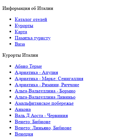
Информация об Италии
Каталог отелей
Курорты
Карта
Памятка туристу
Виза
Курорты Италии
Абано Терме
Адриатика - Апулия
Адриатика - Марке: Сенигаллия
Адриатика - Римини, Риччоне
Альта-Вальтеллина - Бормио
Альта-Вальтеллина Ливиньо
Амальфитанское побережье
Анкона
Валь Д Аоста - Червиния
Венето: Бибионе
Венето: Линьяно, Бибионе
Венеция