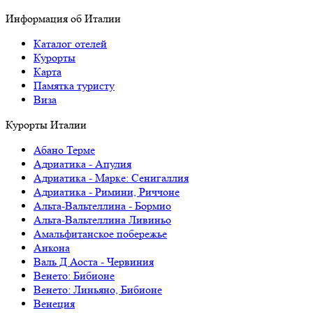
Информация об Италии
Каталог отелей
Курорты
Карта
Памятка туристу
Виза
Курорты Италии
Абано Терме
Адриатика - Апулия
Адриатика - Марке: Сенигаллия
Адриатика - Римини, Риччоне
Альта-Вальтеллина - Бормио
Альта-Вальтеллина Ливиньо
Амальфитанское побережье
Анкона
Валь Д Аоста - Червиния
Венето: Бибионе
Венето: Линьяно, Бибионе
Венеция