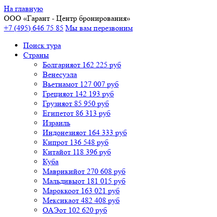
На главную
ООО «
Гарант
- Центр бронирования»
+7 (495) 646 75 85
Мы вам перезвоним
Поиск тура
Cтраны
Болгария
от 162 225 руб
Венесуэла
Вьетнам
от 127 007 руб
Греция
от 142 193 руб
Грузия
от 85 950 руб
Египет
от 86 313 руб
Израиль
Индонезия
от 164 333 руб
Кипр
от 136 548 руб
Китай
от 118 396 руб
Куба
Маврикий
от 270 608 руб
Мальдивы
от 181 015 руб
Марокко
от 163 021 руб
Мексика
от 482 408 руб
ОАЭ
от 102 620 руб