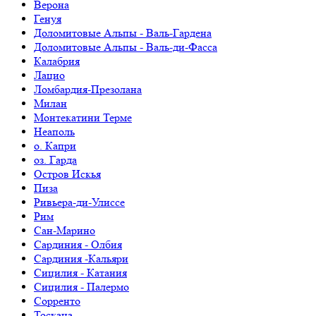
Верона
Генуя
Доломитовые Альпы - Валь-Гардена
Доломитовые Альпы - Валь-ди-Фасса
Калабрия
Лацио
Ломбардия-Презолана
Милан
Монтекатини Терме
Неаполь
о. Капри
оз. Гарда
Остров Искья
Пиза
Ривьера-ди-Улиссе
Рим
Сан-Марино
Сардиния - Олбия
Сардиния -Кальяри
Сицилия - Катания
Сицилия - Палермо
Сорренто
Тоскана