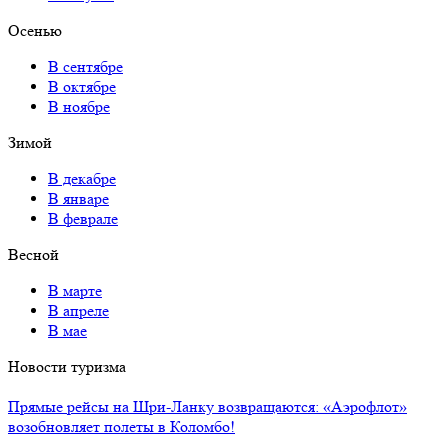
Осенью
В сентябре
В октябре
В ноябре
Зимой
В декабре
В январе
В феврале
Весной
В марте
В апреле
В мае
Новости туризма
Прямые рейсы на Шри-Ланку возвращаются: «Аэрофлот»
возобновляет полеты в Коломбо!