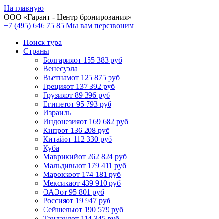
На главную
ООО «
Гарант
- Центр бронирования»
+7 (495) 646 75 85
Мы вам перезвоним
Поиск тура
Cтраны
Болгария
от 155 383 руб
Венесуэла
Вьетнам
от 125 875 руб
Греция
от 137 392 руб
Грузия
от 89 396 руб
Египет
от 95 793 руб
Израиль
Индонезия
от 169 682 руб
Кипр
от 136 208 руб
Китай
от 112 330 руб
Куба
Маврикий
от 262 824 руб
Мальдивы
от 179 411 руб
Марокко
от 174 181 руб
Мексика
от 439 910 руб
ОАЭ
от 95 801 руб
Россия
от 19 947 руб
Сейшелы
от 190 579 руб
Таиланд
от 114 345 руб