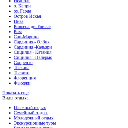
Неаполь
о. Капри
оз. Гарда
Остров Искья
Пиза
Ривьера-ди-Улиссе
Рим
Сан-Марино
Сардиния - Олбия
Сардиния -Кальяри
Сицилия - Катания
Сицилия - Палермо
Сорренто
Тоскана
Тревизо
Флоренция
Фьюджи
Показать еще
Виды отдыха
Пляжный отдых
Семейный отдых
Молодежный отдых
Экскурсионные туры