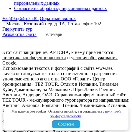
персональных данных
Согласие на обработку персональных данных
+7 (495) 646 75 85
Обратный звонок
г. Москва, Козицкий пер, д. 1А, 1 этаж, офис 102.
Где купить тур
Разработка сайта
— Телемарк
Этот сайт защищен reCAPTCHA, к нему применяются
политика конфиденциальности
и
условия обслуживания
Google.
Использование текстов и фотографий с сайта www.tez-
travel.com допускается только с письменного разрешения
уполномоченного агентства ООО «Гарант - Центр
бронирования» TEZ TOUR. Отдых в Испании, Таиланде,
Кубе, Доминикане, на Мальдивах, Шри-Ланке, Греции,
Австрии, Андорре, ОАЭ. Справочно-информационный сайт
TEZ TOUR - международного туроператора по направлениям:
Австрия, Андорра, Болгария, Греция, Доминикана, Испания,
Италия, Кипр, Куба, Мальдивы, Мексика, ОАЭ, Таиланд,
Мы используем cookies. Оставаясь на сайте, вы соглашаетесь с
политикой
Франция, Шри-Ланка. Информация о ценах, указанная на
конфиденциальности
.
сайте, не является ни рекламой, ни офертой. определяемой
Согласен
положениями Статьи 437 (2) Гражданского кодекса
Российской Федерации. Для получения подробной