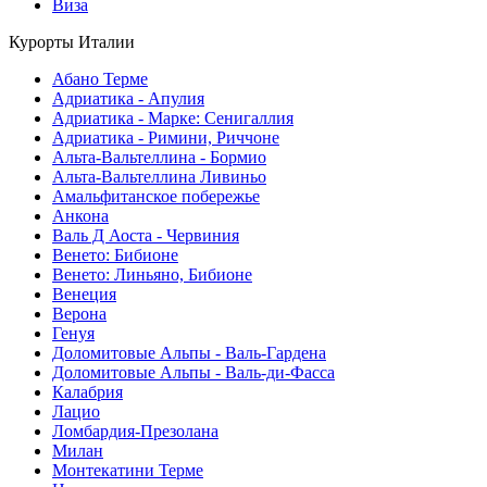
Виза
Курорты Италии
Абано Терме
Адриатика - Апулия
Адриатика - Марке: Сенигаллия
Адриатика - Римини, Риччоне
Альта-Вальтеллина - Бормио
Альта-Вальтеллина Ливиньо
Амальфитанское побережье
Анкона
Валь Д Аоста - Червиния
Венето: Бибионе
Венето: Линьяно, Бибионе
Венеция
Верона
Генуя
Доломитовые Альпы - Валь-Гардена
Доломитовые Альпы - Валь-ди-Фасса
Калабрия
Лацио
Ломбардия-Презолана
Милан
Монтекатини Терме