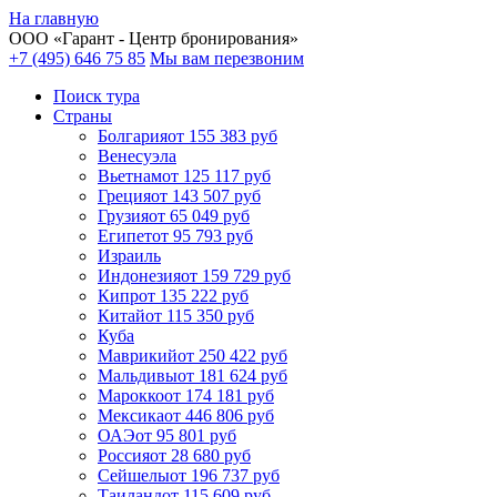
На главную
ООО «
Гарант
- Центр бронирования»
+7 (495) 646 75 85
Мы вам перезвоним
Поиск тура
Cтраны
Болгария
от 155 383 руб
Венесуэла
Вьетнам
от 125 117 руб
Греция
от 143 507 руб
Грузия
от 65 049 руб
Египет
от 95 793 руб
Израиль
Индонезия
от 159 729 руб
Кипр
от 135 222 руб
Китай
от 115 350 руб
Куба
Маврикий
от 250 422 руб
Мальдивы
от 181 624 руб
Марокко
от 174 181 руб
Мексика
от 446 806 руб
ОАЭ
от 95 801 руб
Россия
от 28 680 руб
Сейшелы
от 196 737 руб
Таиланд
от 115 609 руб