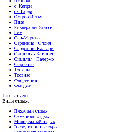
Неаполь
о. Капри
оз. Гарда
Остров Искья
Пиза
Ривьера-ди-Улиссе
Рим
Сан-Марино
Сардиния - Олбия
Сардиния -Кальяри
Сицилия - Катания
Сицилия - Палермо
Сорренто
Тоскана
Тревизо
Флоренция
Фьюджи
Показать еще
Виды отдыха
Пляжный отдых
Семейный отдых
Молодежный отдых
Экскурсионные туры