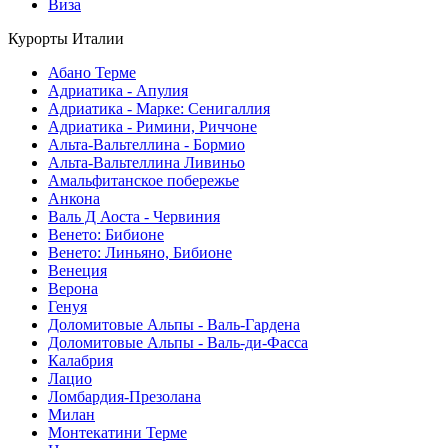
Виза
Курорты Италии
Абано Терме
Адриатика - Апулия
Адриатика - Марке: Сенигаллия
Адриатика - Римини, Риччоне
Альта-Вальтеллина - Бормио
Альта-Вальтеллина Ливиньо
Амальфитанское побережье
Анкона
Валь Д Аоста - Червиния
Венето: Бибионе
Венето: Линьяно, Бибионе
Венеция
Верона
Генуя
Доломитовые Альпы - Валь-Гардена
Доломитовые Альпы - Валь-ди-Фасса
Калабрия
Лацио
Ломбардия-Презолана
Милан
Монтекатини Терме