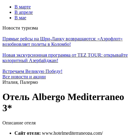
В марте
В апреле
В мае
Новости туризма
Прямые рейсы на Шри-Ланку возвращаются: «Аэрофлот»
возобновляет полеты в Коломбо!
Новая экскурсионная программа от TEZ TOUR: открывайте
колоритный Азербайджан!
Встречаем Великую Победу!
Все новости и акции
Италия, Палермо
Отель Albergo Mediterraneo
3*
Описание отеля
Сайт отеля:
www.hotelmediterraneopa.com/