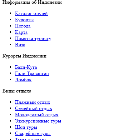
Информация об Индонезии
Каталог отелей
Курорты
Погода
Карта
Памятка туристу
Виза
Курорты Индонезии
Бали-Кута
Гили Траванган
Ломбок
Виды отдыха
Пляжный отдых
Семейный отдых
Молодежный отдых
Экскурсионные туры
Шоп туры
Свадебные туры
Туры с детьми