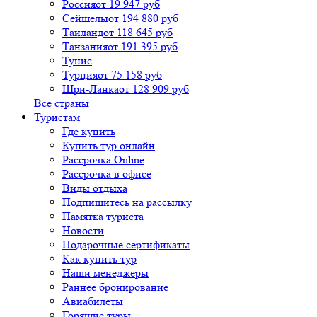
Россия
от 19 947 руб
Сейшелы
от 194 880 руб
Таиланд
от 118 645 руб
Танзания
от 191 395 руб
Тунис
Турция
от 75 158 руб
Шри-Ланка
от 128 909 руб
Все страны
Туристам
Где купить
Купить тур онлайн
Рассрочка Online
Рассрочка в офисе
Виды отдыха
Подпишитесь на рассылку
Памятка туриста
Новости
Подарочные сертификаты
Как купить тур
Наши менеджеры
Раннее бронирование
Авиабилеты
Горящие туры