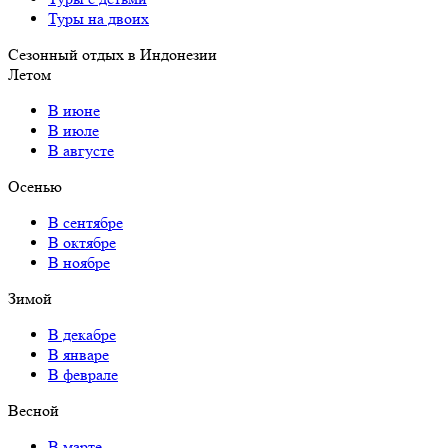
Туры на двоих
Сезонный отдых в Индонезии
Летом
В июне
В июле
В августе
Осенью
В сентябре
В октябре
В ноябре
Зимой
В декабре
В январе
В феврале
Весной
В марте