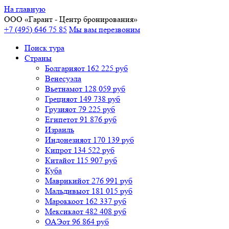
На главную
ООО «
Гарант
- Центр бронирования»
+7 (495) 646 75 85
Мы вам перезвоним
Поиск тура
Cтраны
Болгария
от 162 225 руб
Венесуэла
Вьетнам
от 128 059 руб
Греция
от 149 738 руб
Грузия
от 79 225 руб
Египет
от 91 876 руб
Израиль
Индонезия
от 170 139 руб
Кипр
от 134 522 руб
Китай
от 115 907 руб
Куба
Маврикий
от 276 991 руб
Мальдивы
от 181 015 руб
Марокко
от 162 337 руб
Мексика
от 482 408 руб
ОАЭ
от 96 864 руб