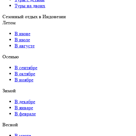
Туры на двоих
Сезонный отдых в Индонезии
Летом
В июне
В июле
В августе
Осенью
В сентябре
В октябре
В ноябре
Зимой
В декабре
В январе
В феврале
Весной
В марте