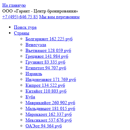
На главную
ООО «
Гарант
- Центр бронирования»
+7 (495) 646 75 85
Мы вам перезвоним
Поиск тура
Cтраны
Болгария
от 162 225 руб
Венесуэла
Вьетнам
от 128 059 руб
Греция
от 141 984 руб
Грузия
от 83 335 руб
Египет
от 94 707 руб
Израиль
Индонезия
от 171 769 руб
Кипр
от 134 522 руб
Китай
от 110 803 руб
Куба
Маврикий
от 260 902 руб
Мальдивы
от 181 015 руб
Марокко
от 162 337 руб
Мексика
от 537 676 руб
ОАЭ
от 94 364 руб