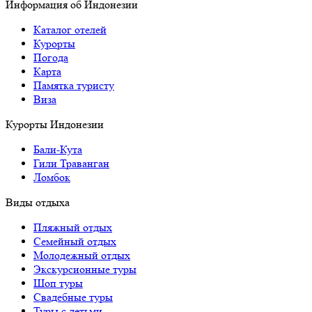
Информация об Индонезии
Каталог отелей
Курорты
Погода
Карта
Памятка туристу
Виза
Курорты Индонезии
Бали-Кута
Гили Траванган
Ломбок
Виды отдыха
Пляжный отдых
Семейный отдых
Молодежный отдых
Экскурсионные туры
Шоп туры
Свадебные туры
Туры с детьми