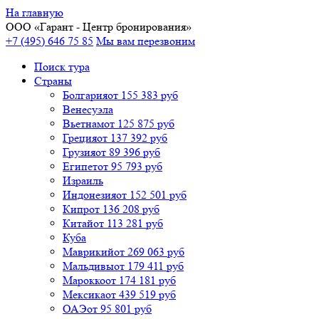
На главную
ООО «
Гарант
- Центр бронирования»
+7 (495) 646 75 85
Мы вам перезвоним
Поиск тура
Cтраны
Болгария
от 155 383 руб
Венесуэла
Вьетнам
от 125 875 руб
Греция
от 137 392 руб
Грузия
от 89 396 руб
Египет
от 95 793 руб
Израиль
Индонезия
от 152 501 руб
Кипр
от 136 208 руб
Китай
от 113 281 руб
Куба
Маврикий
от 269 063 руб
Мальдивы
от 179 411 руб
Марокко
от 174 181 руб
Мексика
от 439 519 руб
ОАЭ
от 95 801 руб