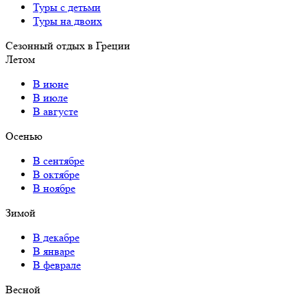
Туры с детьми
Туры на двоих
Сезонный отдых в Греции
Летом
В июне
В июле
В августе
Осенью
В сентябре
В октябре
В ноябре
Зимой
В декабре
В январе
В феврале
Весной