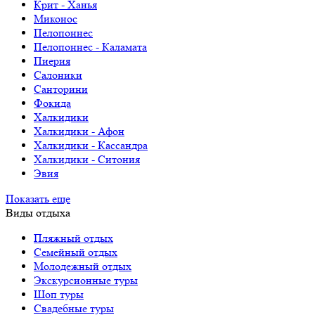
Крит - Ханья
Миконос
Пелопоннес
Пелопоннес - Каламата
Пиерия
Салоники
Санторини
Фокида
Халкидики
Халкидики - Афон
Халкидики - Кассандра
Халкидики - Ситония
Эвия
Показать еще
Виды отдыха
Пляжный отдых
Семейный отдых
Молодежный отдых
Экскурсионные туры
Шоп туры
Свадебные туры