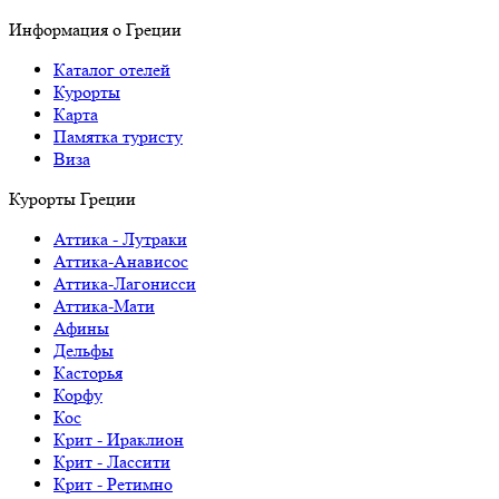
Информация о Греции
Каталог отелей
Курорты
Карта
Памятка туристу
Виза
Курорты Греции
Аттика - Лутраки
Аттика-Анависос
Аттика-Лагонисси
Аттика-Мати
Афины
Дельфы
Касторья
Корфу
Кос
Крит - Ираклион
Крит - Лассити
Крит - Ретимно