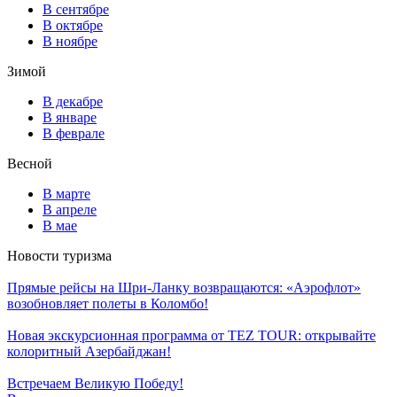
В сентябре
В октябре
В ноябре
Зимой
В декабре
В январе
В феврале
Весной
В марте
В апреле
В мае
Новости туризма
Прямые рейсы на Шри-Ланку возвращаются: «Аэрофлот»
возобновляет полеты в Коломбо!
Новая экскурсионная программа от TEZ TOUR: открывайте
колоритный Азербайджан!
Встречаем Великую Победу!