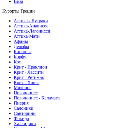
Виза
Курорты Греции
Аттика - Лутраки
Аттика-Анависос
Аттика-Лагонисси
Аттика-Мати
Афины
Дельфы
Касторья
Корфу
Кос
Крит - Ираклион
Крит - Лассити
Крит - Ретимно
Крит - Ханья
Миконос
Пелопоннес
Пелопоннес - Каламата
Пиерия
Салоники
Санторини
Фокида
Халкидики