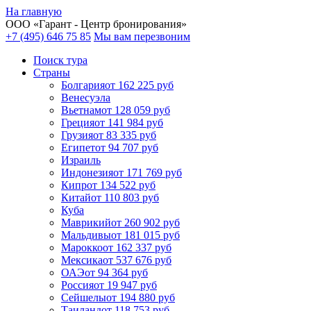
На главную
ООО «
Гарант
- Центр бронирования»
+7 (495) 646 75 85
Мы вам перезвоним
Поиск тура
Cтраны
Болгария
от 162 225 руб
Венесуэла
Вьетнам
от 128 059 руб
Греция
от 141 984 руб
Грузия
от 83 335 руб
Египет
от 94 707 руб
Израиль
Индонезия
от 171 769 руб
Кипр
от 134 522 руб
Китай
от 110 803 руб
Куба
Маврикий
от 260 902 руб
Мальдивы
от 181 015 руб
Марокко
от 162 337 руб
Мексика
от 537 676 руб
ОАЭ
от 94 364 руб
Россия
от 19 947 руб
Сейшелы
от 194 880 руб
Таиланд
от 118 753 руб