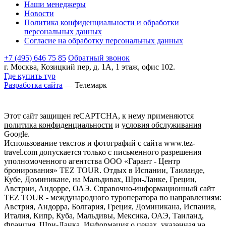
Наши менеджеры
Новости
Политика конфиденциальности и обработки
персональных данных
Согласие на обработку персональных данных
+7 (495) 646 75 85
Обратный звонок
г. Москва, Козицкий пер, д. 1А, 1 этаж, офис 102.
Где купить тур
Разработка сайта
— Телемарк
Этот сайт защищен reCAPTCHA, к нему применяются
политика конфиденциальности
и
условия обслуживания
Google.
Использование текстов и фотографий с сайта www.tez-
travel.com допускается только с письменного разрешения
уполномоченного агентства ООО «Гарант - Центр
бронирования» TEZ TOUR. Отдых в Испании, Таиланде,
Кубе, Доминикане, на Мальдивах, Шри-Ланке, Греции,
Австрии, Андорре, ОАЭ. Справочно-информационный сайт
TEZ TOUR - международного туроператора по направлениям:
Австрия, Андорра, Болгария, Греция, Доминикана, Испания,
Италия, Кипр, Куба, Мальдивы, Мексика, ОАЭ, Таиланд,
Франция, Шри-Ланка. Информация о ценах, указанная на