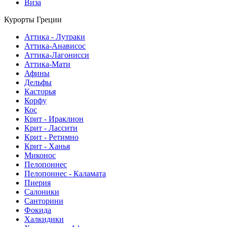
Виза
Курорты Греции
Аттика - Лутраки
Аттика-Анависос
Аттика-Лагонисси
Аттика-Мати
Афины
Дельфы
Касторья
Корфу
Кос
Крит - Ираклион
Крит - Лассити
Крит - Ретимно
Крит - Ханья
Миконос
Пелопоннес
Пелопоннес - Каламата
Пиерия
Салоники
Санторини
Фокида
Халкидики