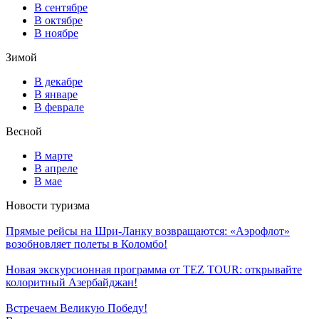
В сентябре
В октябре
В ноябре
Зимой
В декабре
В январе
В феврале
Весной
В марте
В апреле
В мае
Новости туризма
Прямые рейсы на Шри-Ланку возвращаются: «Аэрофлот»
возобновляет полеты в Коломбо!
Новая экскурсионная программа от TEZ TOUR: открывайте
колоритный Азербайджан!
Встречаем Великую Победу!