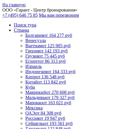
На главную
ООО «
Гарант
- Центр бронирования»
+7 (495) 646 75 85
Мы вам перезвоним
Поиск тура
Cтраны
Болгария
от 164 277 руб
Венесуэла
Вьетнам
от 125 905 руб
Греция
от 142 193 руб
Грузия
от 75 445 руб
Египет
от 86 313 руб
Израиль
Индонезия
от 164 333 руб
Кипр
от 136 548 руб
Китай
от 113 842 руб
Куба
Маврикий
от 270 608 руб
Мальдивы
от 179 327 руб
Марокко
от 163 021 руб
Мексика
ОАЭ
от 84 308 руб
Россия
от 19 947 руб
Сейшелы
от 193 561 руб
Таиланд
от 122 848 руб