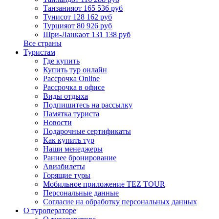
Танзания
от 165 536 руб
Тунис
от 128 162 руб
Турция
от 80 926 руб
Шри-Ланка
от 131 138 руб
Все страны
Туристам
Где купить
Купить тур онлайн
Рассрочка Online
Рассрочка в офисе
Виды отдыха
Подпишитесь на рассылку
Памятка туриста
Новости
Подарочные сертификаты
Как купить тур
Наши менеджеры
Раннее бронирование
Авиабилеты
Горящие туры
Мобильное приложение TEZ TOUR
Персональные данные
Согласие на обработку персональных данных
О туроператоре