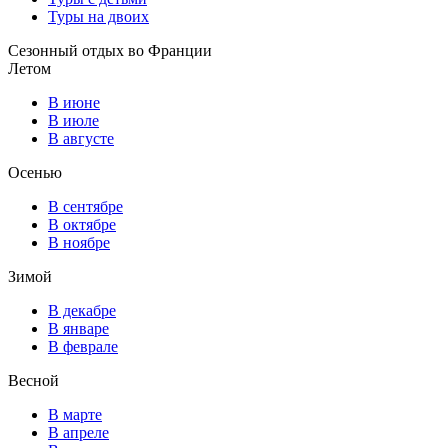
Туры на двоих
Сезонный отдых во Франции
Летом
В июне
В июле
В августе
Осенью
В сентябре
В октябре
В ноябре
Зимой
В декабре
В январе
В феврале
Весной
В марте
В апреле