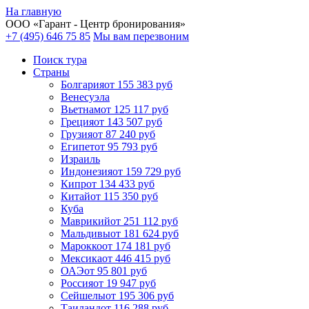
На главную
ООО «
Гарант
- Центр бронирования»
+7 (495) 646 75 85
Мы вам перезвоним
Поиск тура
Cтраны
Болгария
от 155 383 руб
Венесуэла
Вьетнам
от 125 117 руб
Греция
от 143 507 руб
Грузия
от 87 240 руб
Египет
от 95 793 руб
Израиль
Индонезия
от 159 729 руб
Кипр
от 134 433 руб
Китай
от 115 350 руб
Куба
Маврикий
от 251 112 руб
Мальдивы
от 181 624 руб
Марокко
от 174 181 руб
Мексика
от 446 415 руб
ОАЭ
от 95 801 руб
Россия
от 19 947 руб
Сейшелы
от 195 306 руб
Таиланд
от 116 288 руб