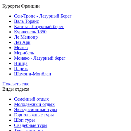
Курорты Франции
Cен-Тропе - Лазурный Берег
Валь Торанс
Канны - Лазурный берег
Куршевель 1850
Ле Менюир
Лез Арк
Межев
Мерибель
Монако - Лазурный берег
Ницца
Париж
Шамони-Монблан
Показать еще
Виды отдыха
Семейный отдых
Молодежный отдых
Экскурсионные туры
Горнолыжные туры
Шоп туры
Свадебные туры
Туры с детьми