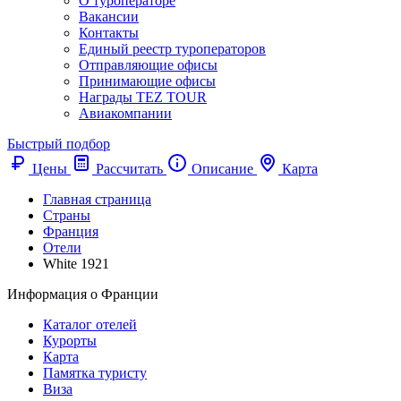
О туроператоре
Вакансии
Контакты
Единый реестр туроператоров
Отправляющие офисы
Принимающие офисы
Награды TEZ TOUR
Авиакомпании
Быстрый подбор
Цены
Рассчитать
Описание
Карта
Главная страница
Cтраны
Франция
Отели
White 1921
Информация о Франции
Каталог отелей
Курорты
Карта
Памятка туристу
Виза