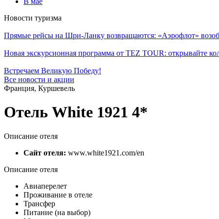
В мае
Новости туризма
Прямые рейсы на Шри-Ланку возвращаются: «Аэрофлот» возоб
Новая экскурсионная программа от TEZ TOUR: открывайте ко
Встречаем Великую Победу!
Все новости и акции
Франция, Куршевель
Отель White 1921 4*
Описание отеля
Сайт отеля:
www.white1921.com/en
Описание отеля
Авиаперелет
Проживание в отеле
Трансфер
Питание (на выбор)