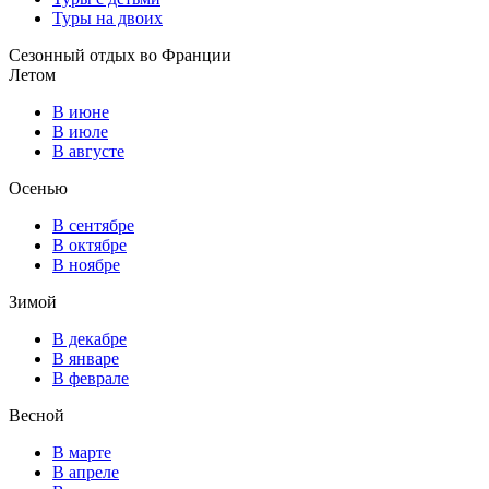
Туры на двоих
Сезонный отдых во Франции
Летом
В июне
В июле
В августе
Осенью
В сентябре
В октябре
В ноябре
Зимой
В декабре
В январе
В феврале
Весной
В марте
В апреле