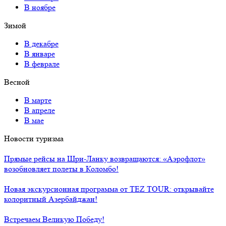
В ноябре
Зимой
В декабре
В январе
В феврале
Весной
В марте
В апреле
В мае
Новости туризма
Прямые рейсы на Шри-Ланку возвращаются: «Аэрофлот»
возобновляет полеты в Коломбо!
Новая экскурсионная программа от TEZ TOUR: открывайте
колоритный Азербайджан!
Встречаем Великую Победу!