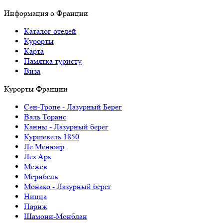
Информация о Франции
Каталог отелей
Курорты
Карта
Памятка туристу
Виза
Курорты Франции
Cен-Тропе - Лазурный Берег
Валь Торанс
Канны - Лазурный берег
Куршевель 1850
Ле Менюир
Лез Арк
Межев
Мерибель
Монако - Лазурный берег
Ницца
Париж
Шамони-Монблан