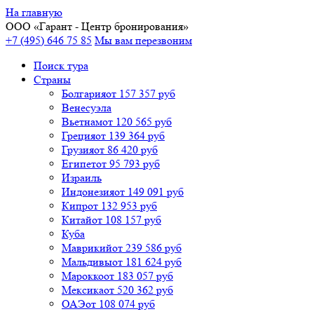
На главную
ООО «
Гарант
- Центр бронирования»
+7 (495) 646 75 85
Мы вам перезвоним
Поиск тура
Cтраны
Болгария
от 157 357 руб
Венесуэла
Вьетнам
от 120 565 руб
Греция
от 139 364 руб
Грузия
от 86 420 руб
Египет
от 95 793 руб
Израиль
Индонезия
от 149 091 руб
Кипр
от 132 953 руб
Китай
от 108 157 руб
Куба
Маврикий
от 239 586 руб
Мальдивы
от 181 624 руб
Марокко
от 183 057 руб
Мексика
от 520 362 руб
ОАЭ
от 108 074 руб