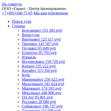
На главную
ООО «
Гарант
- Центр бронирования»
+7 (495) 646 75 85
Мы вам перезвоним
Поиск тура
Cтраны
Болгария
от 155 383 руб
Венесуэла
Вьетнам
от 125 117 руб
Греция
от 143 507 руб
Грузия
от 65 049 руб
Египет
от 95 793 руб
Израиль
Индонезия
от 159 729 руб
Кипр
от 135 222 руб
Китай
от 115 350 руб
Куба
Маврикий
от 250 422 руб
Мальдивы
от 181 624 руб
Марокко
от 174 181 руб
Мексика
от 446 806 руб
ОАЭ
от 95 801 руб
Россия
от 28 680 руб
Сейшелы
от 196 737 руб
Таиланд
от 115 609 руб