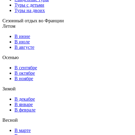
Туры с детьми
Туры на двоих
Сезонный отдых во Франции
Летом
В июне
В июле
В августе
Осенью
В сентябре
В октябре
В ноябре
Зимой
В декабре
В январе
В феврале
Весной
В марте