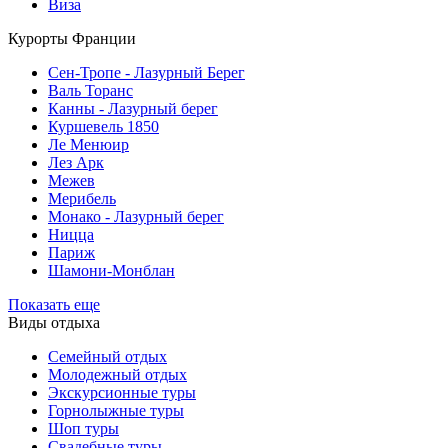
Виза
Курорты Франции
Cен-Тропе - Лазурный Берег
Валь Торанс
Канны - Лазурный берег
Куршевель 1850
Ле Менюир
Лез Арк
Межев
Мерибель
Монако - Лазурный берег
Ницца
Париж
Шамони-Монблан
Показать еще
Виды отдыха
Семейный отдых
Молодежный отдых
Экскурсионные туры
Горнолыжные туры
Шоп туры
Свадебные туры