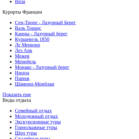
Виза
Курорты Франции
Cен-Тропе - Лазурный Берег
Валь Торанс
Канны - Лазурный берег
Куршевель 1850
Ле Менюир
Лез Арк
Межев
Мерибель
Монако - Лазурный берег
Ницца
Париж
Шамони-Монблан
Показать еще
Виды отдыха
Семейный отдых
Молодежный отдых
Экскурсионные туры
Горнолыжные туры
Шоп туры
Свадебные туры