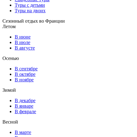
Туры с детьми
Туры на двоих
Сезонный отдых во Франции
Летом
В июне
В июле
В августе
Осенью
В сентябре
В октябре
В ноябре
Зимой
В декабре
В январе
В феврале
Весной
В марте