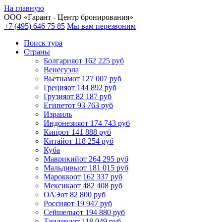
На главную
ООО «
Гарант
- Центр бронирования»
+7 (495) 646 75 85
Мы вам перезвоним
Поиск тура
Cтраны
Болгария
от 162 225 руб
Венесуэла
Вьетнам
от 127 007 руб
Греция
от 144 892 руб
Грузия
от 82 187 руб
Египет
от 93 763 руб
Израиль
Индонезия
от 174 743 руб
Кипр
от 141 888 руб
Китай
от 118 254 руб
Куба
Маврикий
от 264 295 руб
Мальдивы
от 181 015 руб
Марокко
от 162 337 руб
Мексика
от 482 408 руб
ОАЭ
от 82 800 руб
Россия
от 19 947 руб
Сейшелы
от 194 880 руб
Таиланд
от 118 049 руб