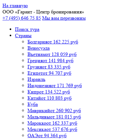
На главную
ООО «
Гарант
- Центр бронирования»
+7 (495) 646 75 85
Мы вам перезвоним
Поиск тура
Cтраны
Болгария
от 162 225 руб
Венесуэла
Вьетнам
от 128 059 руб
Греция
от 141 984 руб
Грузия
от 83 335 руб
Египет
от 94 707 руб
Израиль
Индонезия
от 171 769 руб
Кипр
от 134 522 руб
Китай
от 110 803 руб
Куба
Маврикий
от 260 902 руб
Мальдивы
от 181 015 руб
Марокко
от 162 337 руб
Мексика
от 537 676 руб
ОАЭ
от 94 364 руб