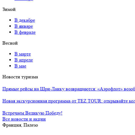
Зимой
В декабре
В январе
В феврале
Весной
В марте
В апреле
В мае
Новости туризма
Прямые рейсы на Шри-Ланку возвращаются: «Аэрофлот» возоб
Новая экскурсионная программа от TEZ TOUR: открывайте ко
Встречаем Великую Победу!
Все новости и акции
Франция, Палезо