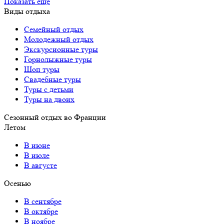
Показать еще
Виды отдыха
Семейный отдых
Молодежный отдых
Экскурсионные туры
Горнолыжные туры
Шоп туры
Свадебные туры
Туры с детьми
Туры на двоих
Сезонный отдых во Франции
Летом
В июне
В июле
В августе
Осенью
В сентябре
В октябре
В ноябре