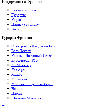
Информация о Франции
Каталог отелей
Курорты
Карта
Памятка туристу
Виза
Курорты Франции
Cен-Тропе - Лазурный Берег
Валь Торанс
Канны - Лазурный берег
Куршевель 1850
Ле Менюир
Лез Арк
Межев
Мерибель
Монако - Лазурный берег
Ницца
Париж
Шамони-Монблан