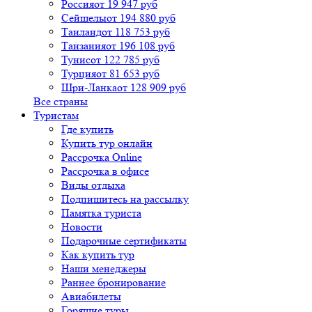
Россия
от 19 947 руб
Сейшелы
от 194 880 руб
Таиланд
от 118 753 руб
Танзания
от 196 108 руб
Тунис
от 122 785 руб
Турция
от 81 653 руб
Шри-Ланка
от 128 909 руб
Все страны
Туристам
Где купить
Купить тур онлайн
Рассрочка Online
Рассрочка в офисе
Виды отдыха
Подпишитесь на рассылку
Памятка туриста
Новости
Подарочные сертификаты
Как купить тур
Наши менеджеры
Раннее бронирование
Авиабилеты
Горящие туры