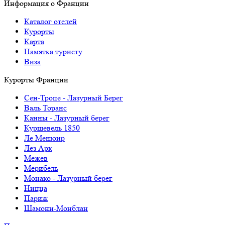
Информация о Франции
Каталог отелей
Курорты
Карта
Памятка туристу
Виза
Курорты Франции
Cен-Тропе - Лазурный Берег
Валь Торанс
Канны - Лазурный берег
Куршевель 1850
Ле Менюир
Лез Арк
Межев
Мерибель
Монако - Лазурный берег
Ницца
Париж
Шамони-Монблан