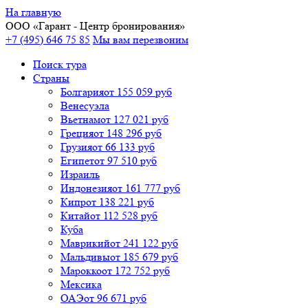
На главную
ООО «
Гарант
- Центр бронирования»
+7 (495) 646 75 85
Мы вам перезвоним
Поиск тура
Cтраны
Болгария
от 155 059 руб
Венесуэла
Вьетнам
от 127 021 руб
Греция
от 148 296 руб
Грузия
от 66 133 руб
Египет
от 97 510 руб
Израиль
Индонезия
от 161 777 руб
Кипр
от 138 221 руб
Китай
от 112 528 руб
Куба
Маврикий
от 241 122 руб
Мальдивы
от 185 679 руб
Марокко
от 172 752 руб
Мексика
ОАЭ
от 96 671 руб