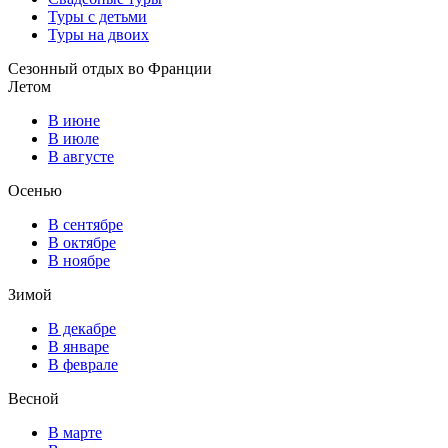
Туры с детьми
Туры на двоих
Сезонный отдых во Франции
Летом
В июне
В июле
В августе
Осенью
В сентябре
В октябре
В ноябре
Зимой
В декабре
В январе
В феврале
Весной
В марте