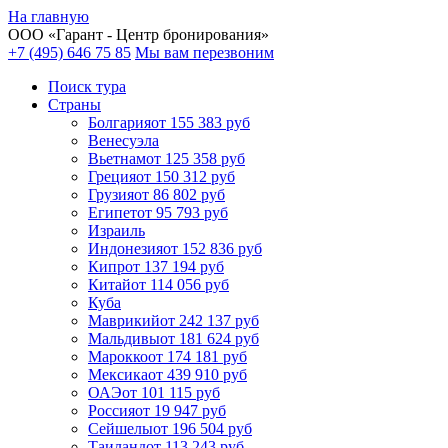
На главную
ООО «
Гарант
- Центр бронирования»
+7 (495) 646 75 85
Мы вам перезвоним
Поиск тура
Cтраны
Болгария
от 155 383 руб
Венесуэла
Вьетнам
от 125 358 руб
Греция
от 150 312 руб
Грузия
от 86 802 руб
Египет
от 95 793 руб
Израиль
Индонезия
от 152 836 руб
Кипр
от 137 194 руб
Китай
от 114 056 руб
Куба
Маврикий
от 242 137 руб
Мальдивы
от 181 624 руб
Марокко
от 174 181 руб
Мексика
от 439 910 руб
ОАЭ
от 101 115 руб
Россия
от 19 947 руб
Сейшелы
от 196 504 руб
Таиланд
от 113 243 руб