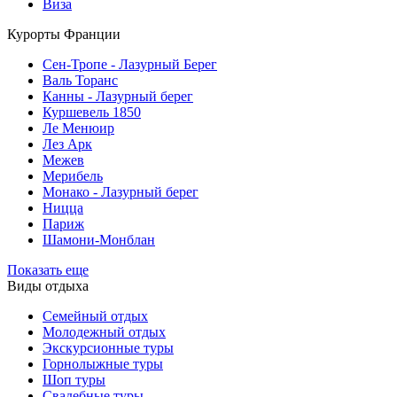
Виза
Курорты Франции
Cен-Тропе - Лазурный Берег
Валь Торанс
Канны - Лазурный берег
Куршевель 1850
Ле Менюир
Лез Арк
Межев
Мерибель
Монако - Лазурный берег
Ницца
Париж
Шамони-Монблан
Показать еще
Виды отдыха
Семейный отдых
Молодежный отдых
Экскурсионные туры
Горнолыжные туры
Шоп туры
Свадебные туры