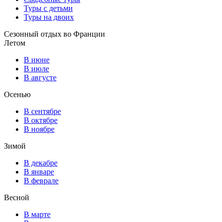
Туры с детьми
Туры на двоих
Сезонный отдых во Франции
Летом
В июне
В июле
В августе
Осенью
В сентябре
В октябре
В ноябре
Зимой
В декабре
В январе
В феврале
Весной
В марте