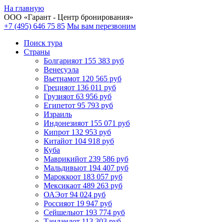
На главную
ООО «
Гарант
- Центр бронирования»
+7 (495) 646 75 85
Мы вам перезвоним
Поиск тура
Cтраны
Болгария
от 155 383 руб
Венесуэла
Вьетнам
от 120 565 руб
Греция
от 136 011 руб
Грузия
от 63 956 руб
Египет
от 95 793 руб
Израиль
Индонезия
от 155 071 руб
Кипр
от 132 953 руб
Китай
от 104 918 руб
Куба
Маврикий
от 239 586 руб
Мальдивы
от 194 407 руб
Марокко
от 183 057 руб
Мексика
от 489 263 руб
ОАЭ
от 94 024 руб
Россия
от 19 947 руб
Сейшелы
от 193 774 руб
Таиланд
от 113 303 руб