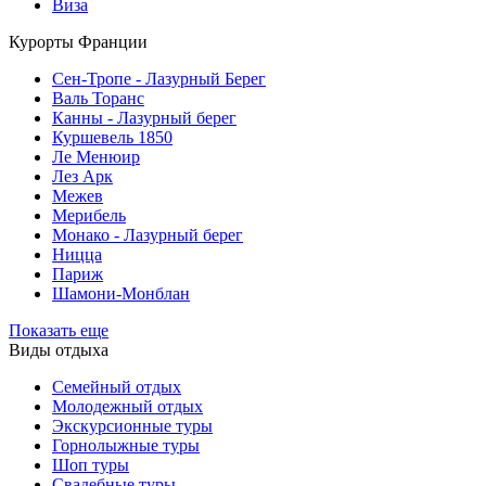
Виза
Курорты Франции
Cен-Тропе - Лазурный Берег
Валь Торанс
Канны - Лазурный берег
Куршевель 1850
Ле Менюир
Лез Арк
Межев
Мерибель
Монако - Лазурный берег
Ницца
Париж
Шамони-Монблан
Показать еще
Виды отдыха
Семейный отдых
Молодежный отдых
Экскурсионные туры
Горнолыжные туры
Шоп туры
Свадебные туры