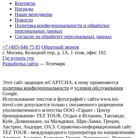
Контакты
Награды
Наши менеджеры
Новости
Политика конфиденциальности и обработки
персональных данных
Согласие на обработку персональных данных
+7 (495) 646 75 85
Обратный звонок
г. Москва, Козицкий пер, д. 1А, 1 этаж, офис 102.
Где купить тур
Разработка сайта
— Телемарк
Этот сайт защищен reCAPTCHA, к нему применяются
политика конфиденциальности
и
условия обслуживания
Google.
Использование текстов и фотографий с сайта www.tez-
travel.com допускается только с письменного разрешения
уполномоченного агентства ООО «Гарант - Центр
бронирования» TEZ TOUR. Отдых в Испании, Таиланде,
Кубе, Доминикане, на Мальдивах, Шри-Ланке, Греции,
Австрии, Андорре, ОАЭ. Справочно-информационный сайт
TEZ TOUR - международного туроператора по направлениям:
Австрия, Андорра, Болгария, Греция, Доминикана, Испания,