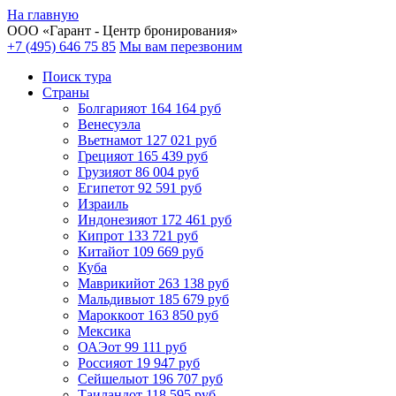
На главную
ООО «
Гарант
- Центр бронирования»
+7 (495) 646 75 85
Мы вам перезвоним
Поиск тура
Cтраны
Болгария
от 164 164 руб
Венесуэла
Вьетнам
от 127 021 руб
Греция
от 165 439 руб
Грузия
от 86 004 руб
Египет
от 92 591 руб
Израиль
Индонезия
от 172 461 руб
Кипр
от 133 721 руб
Китай
от 109 669 руб
Куба
Маврикий
от 263 138 руб
Мальдивы
от 185 679 руб
Марокко
от 163 850 руб
Мексика
ОАЭ
от 99 111 руб
Россия
от 19 947 руб
Сейшелы
от 196 707 руб
Таиланд
от 118 595 руб