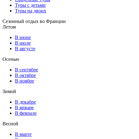
Туры с детьми
Туры на двоих
Сезонный отдых во Франции
Летом
В июне
В июле
В августе
Осенью
В сентябре
В октябре
В ноябре
Зимой
В декабре
В январе
В феврале
Весной
В марте