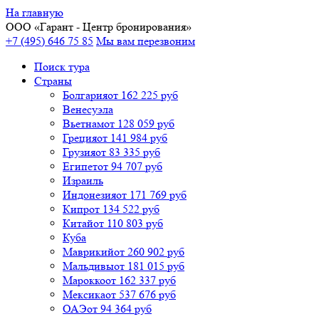
На главную
ООО «
Гарант
- Центр бронирования»
+7 (495) 646 75 85
Мы вам перезвоним
Поиск тура
Cтраны
Болгария
от 162 225 руб
Венесуэла
Вьетнам
от 128 059 руб
Греция
от 141 984 руб
Грузия
от 83 335 руб
Египет
от 94 707 руб
Израиль
Индонезия
от 171 769 руб
Кипр
от 134 522 руб
Китай
от 110 803 руб
Куба
Маврикий
от 260 902 руб
Мальдивы
от 181 015 руб
Марокко
от 162 337 руб
Мексика
от 537 676 руб
ОАЭ
от 94 364 руб