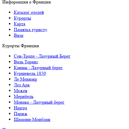
Информация о Франции
Каталог отелей
Курорты
Карта
Памятка туристу
Виза
Курорты Франции
Cен-Тропе - Лазурный Берег
Валь Торанс
Канны - Лазурный берег
Куршевель 1850
Ле Менюир
Лез Арк
Межев
Мерибель
Монако - Лазурный берег
Ницца
Париж
Шамони-Монблан