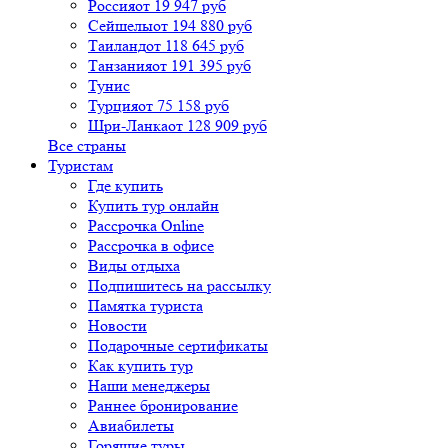
Россия
от 19 947 руб
Сейшелы
от 194 880 руб
Таиланд
от 118 645 руб
Танзания
от 191 395 руб
Тунис
Турция
от 75 158 руб
Шри-Ланка
от 128 909 руб
Все страны
Туристам
Где купить
Купить тур онлайн
Рассрочка Online
Рассрочка в офисе
Виды отдыха
Подпишитесь на рассылку
Памятка туриста
Новости
Подарочные сертификаты
Как купить тур
Наши менеджеры
Раннее бронирование
Авиабилеты
Горящие туры