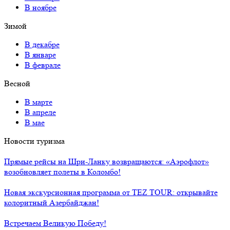
В ноябре
Зимой
В декабре
В январе
В феврале
Весной
В марте
В апреле
В мае
Новости туризма
Прямые рейсы на Шри-Ланку возвращаются: «Аэрофлот»
возобновляет полеты в Коломбо!
Новая экскурсионная программа от TEZ TOUR: открывайте
колоритный Азербайджан!
Встречаем Великую Победу!