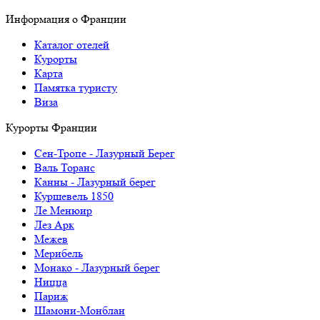
Информация о Франции
Каталог отелей
Курорты
Карта
Памятка туристу
Виза
Курорты Франции
Cен-Тропе - Лазурный Берег
Валь Торанс
Канны - Лазурный берег
Куршевель 1850
Ле Менюир
Лез Арк
Межев
Мерибель
Монако - Лазурный берег
Ницца
Париж
Шамони-Монблан