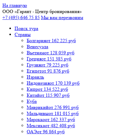
На главную
ООО «
Гарант
- Центр бронирования»
+7 (495) 646 75 85
Мы вам перезвоним
Поиск тура
Cтраны
Болгария
от 162 225 руб
Венесуэла
Вьетнам
от 128 059 руб
Греция
от 151 385 руб
Грузия
от 79 225 руб
Египет
от 91 876 руб
Израиль
Индонезия
от 170 139 руб
Кипр
от 134 522 руб
Китай
от 115 907 руб
Куба
Маврикий
от 276 991 руб
Мальдивы
от 181 015 руб
Марокко
от 162 337 руб
Мексика
от 482 408 руб
ОАЭ
от 96 864 руб