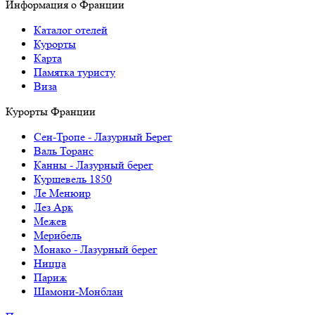
Информация о Франции
Каталог отелей
Курорты
Карта
Памятка туристу
Виза
Курорты Франции
Cен-Тропе - Лазурный Берег
Валь Торанс
Канны - Лазурный берег
Куршевель 1850
Ле Менюир
Лез Арк
Межев
Мерибель
Монако - Лазурный берег
Ницца
Париж
Шамони-Монблан