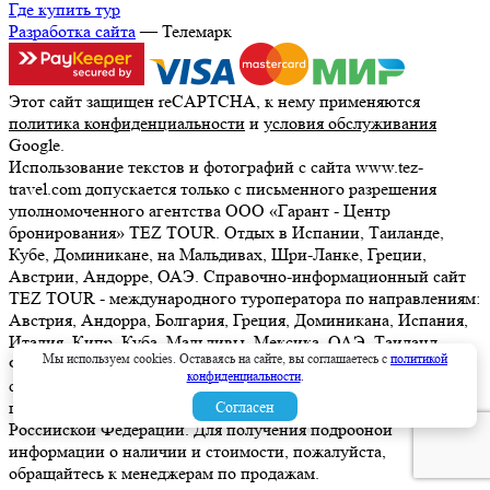
Где купить тур
Разработка сайта
— Телемарк
Этот сайт защищен reCAPTCHA, к нему применяются
политика конфиденциальности
и
условия обслуживания
Google.
Использование текстов и фотографий с сайта www.tez-
travel.com допускается только с письменного разрешения
уполномоченного агентства ООО «Гарант - Центр
бронирования» TEZ TOUR. Отдых в Испании, Таиланде,
Кубе, Доминикане, на Мальдивах, Шри-Ланке, Греции,
Австрии, Андорре, ОАЭ. Справочно-информационный сайт
TEZ TOUR - международного туроператора по направлениям:
Австрия, Андорра, Болгария, Греция, Доминикана, Испания,
Италия, Кипр, Куба, Мальдивы, Мексика, ОАЭ, Таиланд,
Мы используем cookies. Оставаясь на сайте, вы соглашаетесь с
политикой
Франция, Шри-Ланка. Информация о ценах, указанная на
конфиденциальности
.
сайте, не является ни рекламой, ни офертой. определяемой
положениями Статьи 437 (2) Гражданского кодекса
Согласен
Российской Федерации. Для получения подробной
информации о наличии и стоимости, пожалуйста,
обращайтесь к менеджерам по продажам.