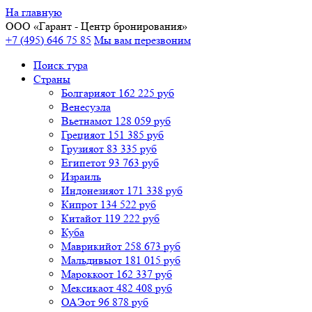
На главную
ООО «
Гарант
- Центр бронирования»
+7 (495) 646 75 85
Мы вам перезвоним
Поиск тура
Cтраны
Болгария
от 162 225 руб
Венесуэла
Вьетнам
от 128 059 руб
Греция
от 151 385 руб
Грузия
от 83 335 руб
Египет
от 93 763 руб
Израиль
Индонезия
от 171 338 руб
Кипр
от 134 522 руб
Китай
от 119 222 руб
Куба
Маврикий
от 258 673 руб
Мальдивы
от 181 015 руб
Марокко
от 162 337 руб
Мексика
от 482 408 руб
ОАЭ
от 96 878 руб