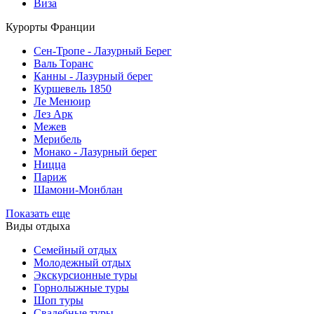
Виза
Курорты Франции
Cен-Тропе - Лазурный Берег
Валь Торанс
Канны - Лазурный берег
Куршевель 1850
Ле Менюир
Лез Арк
Межев
Мерибель
Монако - Лазурный берег
Ницца
Париж
Шамони-Монблан
Показать еще
Виды отдыха
Семейный отдых
Молодежный отдых
Экскурсионные туры
Горнолыжные туры
Шоп туры
Свадебные туры