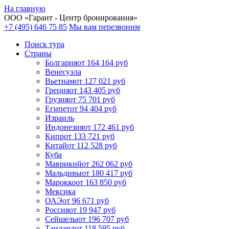
На главную
ООО «
Гарант
- Центр бронирования»
+7 (495) 646 75 85
Мы вам перезвоним
Поиск тура
Cтраны
Болгария
от 164 164 руб
Венесуэла
Вьетнам
от 127 021 руб
Греция
от 143 405 руб
Грузия
от 75 701 руб
Египет
от 94 404 руб
Израиль
Индонезия
от 172 461 руб
Кипр
от 133 721 руб
Китай
от 112 528 руб
Куба
Маврикий
от 262 062 руб
Мальдивы
от 180 417 руб
Марокко
от 163 850 руб
Мексика
ОАЭ
от 96 671 руб
Россия
от 19 947 руб
Сейшелы
от 196 707 руб
Таиланд
от 118 595 руб