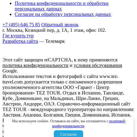
Политика конфиденциальности и обработки
персональных данных
Согласие на обработку персональных данных
+7 (495) 646 75 85
Обратный звонок
г. Москва, Козицкий пер, д. 1А, 1 этаж, офис 102.
Где купить тур
Разработка сайта
— Телемарк
Этот сайт защищен reCAPTCHA, к нему применяются
политика конфиденциальности
и
условия обслуживания
Google.
Использование текстов и фотографий с сайта www.tez-
travel.com допускается только с письменного разрешения
уполномоченного агентства ООО «Гарант - Центр
бронирования» TEZ TOUR. Отдых в Испании, Таиланде,
Кубе, Доминикане, на Мальдивах, Шри-Ланке, Греции,
Австрии, Андорре, ОАЭ. Справочно-информационный сайт
TEZ TOUR - международного туроператора по направлениям:
Австрия, Андорра, Болгария, Греция, Доминикана, Испания,
Италия, Кипр, Куба, Мальдивы, Мексика, ОАЭ, Таиланд,
Мы используем cookies. Оставаясь на сайте, вы соглашаетесь с
политикой
Франция, Шри-Ланка. Информация о ценах, указанная на
конфиденциальности
.
сайте, не является ни рекламой, ни офертой. определяемой
Согласен
положениями Статьи 437 (2) Гражданского кодекса