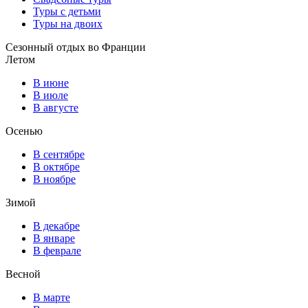
Туры с детьми
Туры на двоих
Сезонный отдых во Франции
Летом
В июне
В июле
В августе
Осенью
В сентябре
В октябре
В ноябре
Зимой
В декабре
В январе
В феврале
Весной
В марте