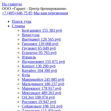
На главную
ООО «
Гарант
- Центр бронирования»
+7 (495) 646 75 85
Мы вам перезвоним
Поиск тура
Cтраны
Болгария
от 155 383 руб
Венесуэла
Вьетнам
от 120 565 руб
Греция
от 139 068 руб
Грузия
от 65 049 руб
Египет
от 95 793 руб
Израиль
Индонезия
от 155 071 руб
Кипр
от 130 290 руб
Китай
от 104 390 руб
Куба
Маврикий
от 245 885 руб
Мальдивы
от 180 237 руб
Марокко
от 178 917 руб
Мексика
от 489 263 руб
ОАЭ
от 108 074 руб
Россия
от 19 947 руб
Сейшелы
от 198 331 руб
Таиланд
от 113 303 руб