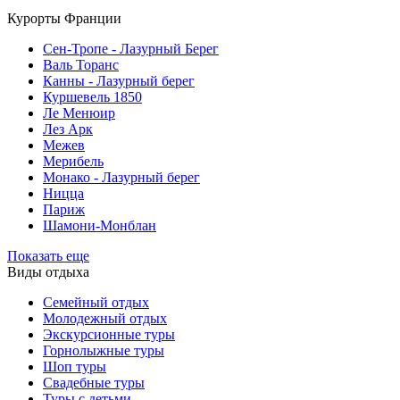
Курорты Франции
Cен-Тропе - Лазурный Берег
Валь Торанс
Канны - Лазурный берег
Куршевель 1850
Ле Менюир
Лез Арк
Межев
Мерибель
Монако - Лазурный берег
Ницца
Париж
Шамони-Монблан
Показать еще
Виды отдыха
Семейный отдых
Молодежный отдых
Экскурсионные туры
Горнолыжные туры
Шоп туры
Свадебные туры
Туры с детьми