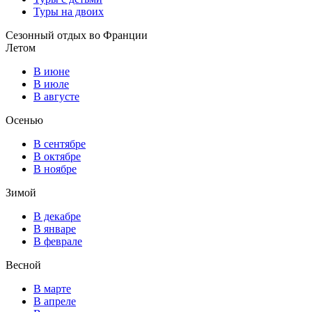
Туры на двоих
Сезонный отдых во Франции
Летом
В июне
В июле
В августе
Осенью
В сентябре
В октябре
В ноябре
Зимой
В декабре
В январе
В феврале
Весной
В марте
В апреле