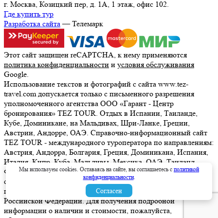
г. Москва, Козицкий пер, д. 1А, 1 этаж, офис 102.
Где купить тур
Разработка сайта
— Телемарк
Этот сайт защищен reCAPTCHA, к нему применяются
политика конфиденциальности
и
условия обслуживания
Google.
Использование текстов и фотографий с сайта www.tez-
travel.com допускается только с письменного разрешения
уполномоченного агентства ООО «Гарант - Центр
бронирования» TEZ TOUR. Отдых в Испании, Таиланде,
Кубе, Доминикане, на Мальдивах, Шри-Ланке, Греции,
Австрии, Андорре, ОАЭ. Справочно-информационный сайт
TEZ TOUR - международного туроператора по направлениям:
Австрия, Андорра, Болгария, Греция, Доминикана, Испания,
Италия, Кипр, Куба, Мальдивы, Мексика, ОАЭ, Таиланд,
Мы используем cookies. Оставаясь на сайте, вы соглашаетесь с
политикой
Франция, Шри-Ланка. Информация о ценах, указанная на
конфиденциальности
.
сайте, не является ни рекламой, ни офертой. определяемой
положениями Статьи 437 (2) Гражданского кодекса
Согласен
Российской Федерации. Для получения подробной
информации о наличии и стоимости, пожалуйста,