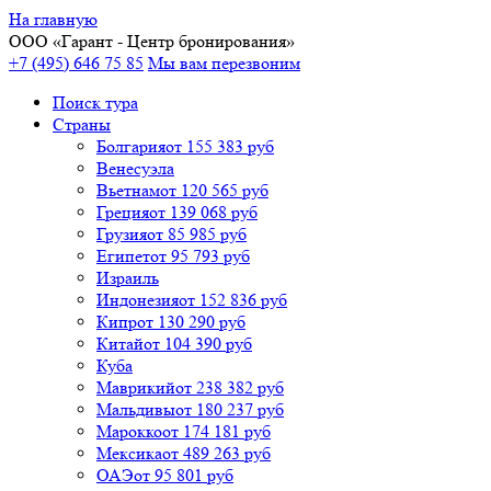
На главную
ООО «
Гарант
- Центр бронирования»
+7 (495) 646 75 85
Мы вам перезвоним
Поиск тура
Cтраны
Болгария
от 155 383 руб
Венесуэла
Вьетнам
от 120 565 руб
Греция
от 139 068 руб
Грузия
от 85 985 руб
Египет
от 95 793 руб
Израиль
Индонезия
от 152 836 руб
Кипр
от 130 290 руб
Китай
от 104 390 руб
Куба
Маврикий
от 238 382 руб
Мальдивы
от 180 237 руб
Марокко
от 174 181 руб
Мексика
от 489 263 руб
ОАЭ
от 95 801 руб