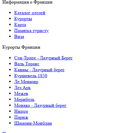
Информация о Франции
Каталог отелей
Курорты
Карта
Памятка туристу
Виза
Курорты Франции
Cен-Тропе - Лазурный Берег
Валь Торанс
Канны - Лазурный берег
Куршевель 1850
Ле Менюир
Лез Арк
Межев
Мерибель
Монако - Лазурный берег
Ницца
Париж
Шамони-Монблан