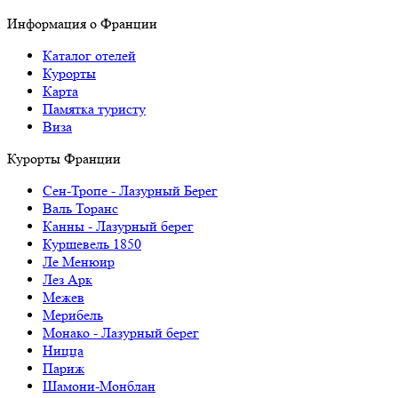
Информация о Франции
Каталог отелей
Курорты
Карта
Памятка туристу
Виза
Курорты Франции
Cен-Тропе - Лазурный Берег
Валь Торанс
Канны - Лазурный берег
Куршевель 1850
Ле Менюир
Лез Арк
Межев
Мерибель
Монако - Лазурный берег
Ницца
Париж
Шамони-Монблан