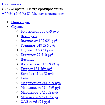
На главную
ООО «
Гарант
- Центр бронирования»
+7 (495) 646 75 85
Мы вам перезвоним
Поиск тура
Cтраны
Болгария
от 155 059 руб
Венесуэла
Вьетнам
от 127 021 руб
Греция
от 148 296 руб
Грузия
от 86 438 руб
Египет
от 97 510 руб
Израиль
Индонезия
от 168 939 руб
Кипр
от 131 569 руб
Китай
от 112 528 руб
Куба
Маврикий
от 261 329 руб
Мальдивы
от 185 679 руб
Марокко
от 172 752 руб
Мексика
от 573 195 руб
ОАЭ
от 96 671 руб