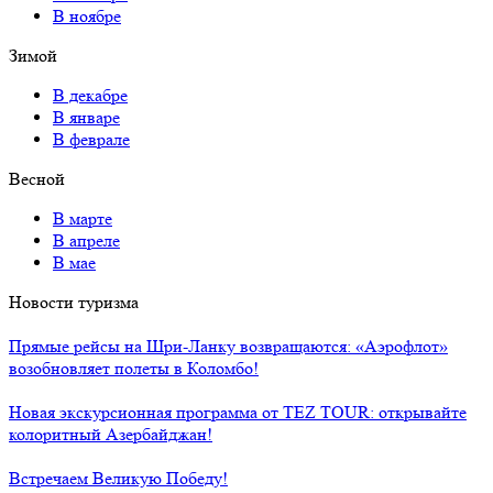
В ноябре
Зимой
В декабре
В январе
В феврале
Весной
В марте
В апреле
В мае
Новости туризма
Прямые рейсы на Шри-Ланку возвращаются: «Аэрофлот»
возобновляет полеты в Коломбо!
Новая экскурсионная программа от TEZ TOUR: открывайте
колоритный Азербайджан!
Встречаем Великую Победу!