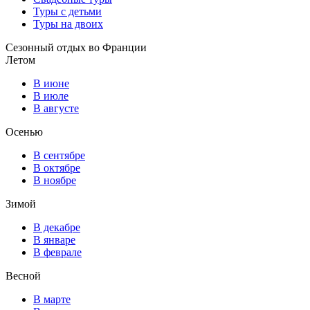
Туры с детьми
Туры на двоих
Сезонный отдых во Франции
Летом
В июне
В июле
В августе
Осенью
В сентябре
В октябре
В ноябре
Зимой
В декабре
В январе
В феврале
Весной
В марте