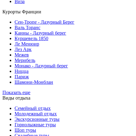
Виза
Курорты Франции
Cен-Тропе - Лазурный Берег
Валь Торанс
Канны - Лазурный берег
Куршевель 1850
Ле Менюир
Лез Арк
Межев
Мерибель
Монако - Лазурный берег
Ницца
Париж
Шамони-Монблан
Показать еще
Виды отдыха
Семейный отдых
Молодежный отдых
Экскурсионные туры
Горнолыжные туры
Шоп туры
Свадебные туры