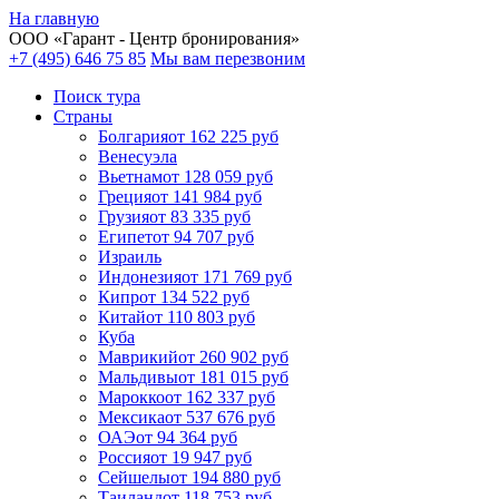
На главную
ООО «
Гарант
- Центр бронирования»
+7 (495) 646 75 85
Мы вам перезвоним
Поиск тура
Cтраны
Болгария
от 162 225 руб
Венесуэла
Вьетнам
от 128 059 руб
Греция
от 141 984 руб
Грузия
от 83 335 руб
Египет
от 94 707 руб
Израиль
Индонезия
от 171 769 руб
Кипр
от 134 522 руб
Китай
от 110 803 руб
Куба
Маврикий
от 260 902 руб
Мальдивы
от 181 015 руб
Марокко
от 162 337 руб
Мексика
от 537 676 руб
ОАЭ
от 94 364 руб
Россия
от 19 947 руб
Сейшелы
от 194 880 руб
Таиланд
от 118 753 руб