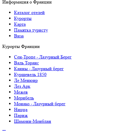
Информация о Франции
Каталог отелей
Курорты
Карта
Памятка туристу
Виза
Курорты Франции
Cен-Тропе - Лазурный Берег
Валь Торанс
Канны - Лазурный берег
Куршевель 1850
Ле Менюир
Лез Арк
Межев
Мерибель
Монако - Лазурный берег
Ницца
Париж
Шамони-Монблан