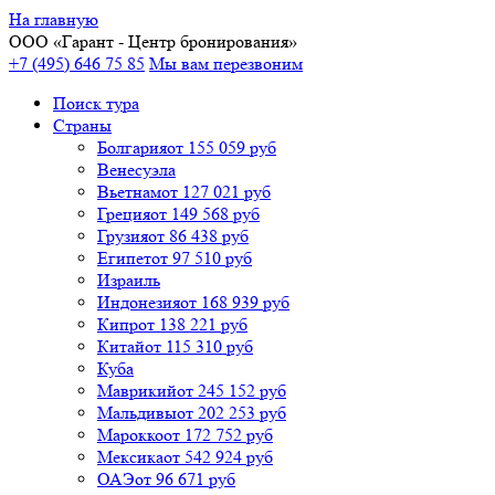
На главную
ООО «
Гарант
- Центр бронирования»
+7 (495) 646 75 85
Мы вам перезвоним
Поиск тура
Cтраны
Болгария
от 155 059 руб
Венесуэла
Вьетнам
от 127 021 руб
Греция
от 149 568 руб
Грузия
от 86 438 руб
Египет
от 97 510 руб
Израиль
Индонезия
от 168 939 руб
Кипр
от 138 221 руб
Китай
от 115 310 руб
Куба
Маврикий
от 245 152 руб
Мальдивы
от 202 253 руб
Марокко
от 172 752 руб
Мексика
от 542 924 руб
ОАЭ
от 96 671 руб