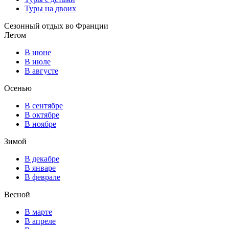
Туры на двоих
Сезонный отдых во Франции
Летом
В июне
В июле
В августе
Осенью
В сентябре
В октябре
В ноябре
Зимой
В декабре
В январе
В феврале
Весной
В марте
В апреле