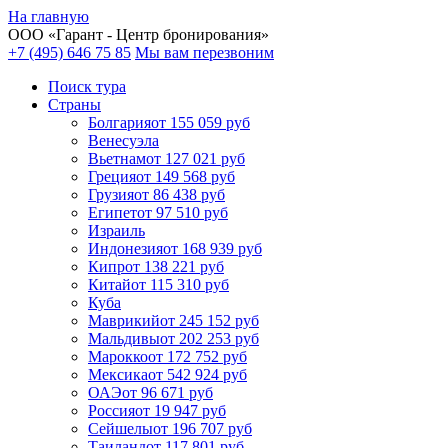
На главную
ООО «
Гарант
- Центр бронирования»
+7 (495) 646 75 85
Мы вам перезвоним
Поиск тура
Cтраны
Болгария
от 155 059 руб
Венесуэла
Вьетнам
от 127 021 руб
Греция
от 149 568 руб
Грузия
от 86 438 руб
Египет
от 97 510 руб
Израиль
Индонезия
от 168 939 руб
Кипр
от 138 221 руб
Китай
от 115 310 руб
Куба
Маврикий
от 245 152 руб
Мальдивы
от 202 253 руб
Марокко
от 172 752 руб
Мексика
от 542 924 руб
ОАЭ
от 96 671 руб
Россия
от 19 947 руб
Сейшелы
от 196 707 руб
Таиланд
от 117 801 руб