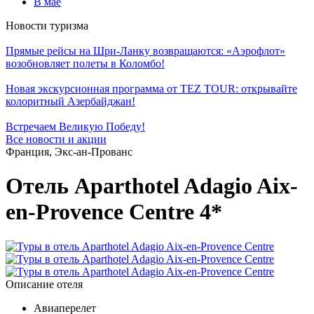
В мае
Новости туризма
Прямые рейсы на Шри-Ланку возвращаются: «Аэрофлот»
возобновляет полеты в Коломбо!
Новая экскурсионная программа от TEZ TOUR: открывайте
колоритный Азербайджан!
Встречаем Великую Победу!
Все новости и акции
Франция, Экс-ан-Прованс
Отель Aparthotel Adagio Aix-
en-Provence Centre 4*
Описание отеля
Авиаперелет