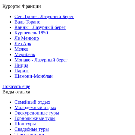
Курорты Франции
Cен-Тропе - Лазурный Берег
Валь Торанс
Канны - Лазурный берег
Куршевель 1850
Ле Менюир
Лез Арк
Межев
Мерибель
Монако - Лазурный берег
Ницца
Париж
Шамони-Монблан
Показать еще
Виды отдыха
Семейный отдых
Молодежный отдых
Экскурсионные туры
Горнолыжные туры
Шоп туры
Свадебные туры
Туры с детьми