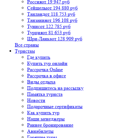
Россия
от 19 947 руб
Сейшелы
от 194 880 руб
Таиланд
от 118 753 руб
Танзания
от 196 108 руб
Тунис
от 122 785 руб
Турция
от 81 653 руб
Шри-Ланка
от 128 909 руб
Все страны
Туристам
Где купить
Купить тур онлайн
Рассрочка Online
Рассрочка в офисе
Виды отдыха
Подпишитесь на рассылку
Памятка туриста
Новости
Подарочные сертификаты
Как купить тур
Наши менеджеры
Раннее бронирование
Авиабилеты
Горящие туры