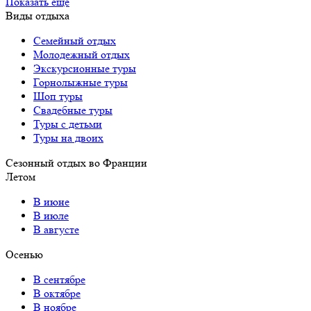
Показать еще
Виды отдыха
Семейный отдых
Молодежный отдых
Экскурсионные туры
Горнолыжные туры
Шоп туры
Свадебные туры
Туры с детьми
Туры на двоих
Сезонный отдых во Франции
Летом
В июне
В июле
В августе
Осенью
В сентябре
В октябре
В ноябре