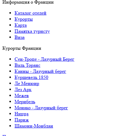
Информация о Франции
Каталог отелей
Курорты
Карта
Памятка туристу
Виза
Курорты Франции
Cен-Тропе - Лазурный Берег
Валь Торанс
Канны - Лазурный берег
Куршевель 1850
Ле Менюир
Лез Арк
Межев
Мерибель
Монако - Лазурный берег
Ницца
Париж
Шамони-Монблан