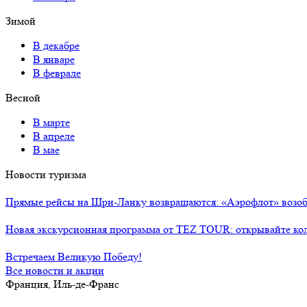
Зимой
В декабре
В январе
В феврале
Весной
В марте
В апреле
В мае
Новости туризма
Прямые рейсы на Шри-Ланку возвращаются: «Аэрофлот» возоб
Новая экскурсионная программа от TEZ TOUR: открывайте ко
Встречаем Великую Победу!
Все новости и акции
Франция, Иль-де-Франс