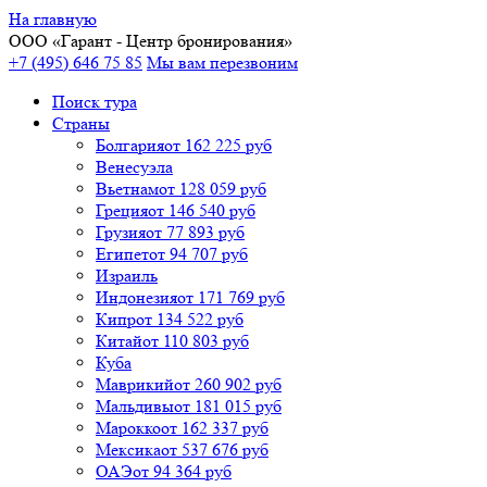
На главную
ООО «
Гарант
- Центр бронирования»
+7 (495) 646 75 85
Мы вам перезвоним
Поиск тура
Cтраны
Болгария
от 162 225 руб
Венесуэла
Вьетнам
от 128 059 руб
Греция
от 146 540 руб
Грузия
от 77 893 руб
Египет
от 94 707 руб
Израиль
Индонезия
от 171 769 руб
Кипр
от 134 522 руб
Китай
от 110 803 руб
Куба
Маврикий
от 260 902 руб
Мальдивы
от 181 015 руб
Марокко
от 162 337 руб
Мексика
от 537 676 руб
ОАЭ
от 94 364 руб