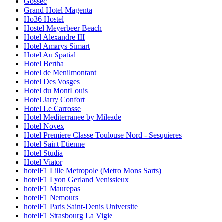
Gossec
Grand Hotel Magenta
Ho36 Hostel
Hostel Meyerbeer Beach
Hotel Alexandre III
Hotel Amarys Simart
Hotel Au Spatial
Hotel Bertha
Hotel de Menilmontant
Hotel Des Vosges
Hotel du MontLouis
Hotel Jarry Confort
Hotel Le Carrosse
Hotel Mediterranee by Mileade
Hotel Novex
Hotel Premiere Classe Toulouse Nord - Sesquieres
Hotel Saint Etienne
Hotel Studia
Hotel Viator
hotelF1 Lille Metropole (Metro Mons Sarts)
hotelF1 Lyon Gerland Venissieux
hotelF1 Maurepas
hotelF1 Nemours
hotelF1 Paris Saint-Denis Universite
hotelF1 Strasbourg La Vigie