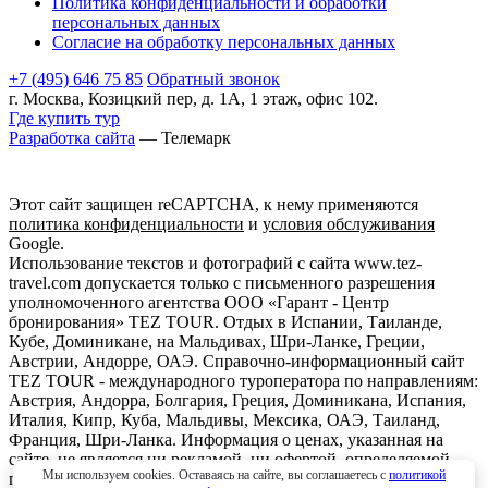
Политика конфиденциальности и обработки
персональных данных
Согласие на обработку персональных данных
+7 (495) 646 75 85
Обратный звонок
г. Москва, Козицкий пер, д. 1А, 1 этаж, офис 102.
Где купить тур
Разработка сайта
— Телемарк
Этот сайт защищен reCAPTCHA, к нему применяются
политика конфиденциальности
и
условия обслуживания
Google.
Использование текстов и фотографий с сайта www.tez-
travel.com допускается только с письменного разрешения
уполномоченного агентства ООО «Гарант - Центр
бронирования» TEZ TOUR. Отдых в Испании, Таиланде,
Кубе, Доминикане, на Мальдивах, Шри-Ланке, Греции,
Австрии, Андорре, ОАЭ. Справочно-информационный сайт
TEZ TOUR - международного туроператора по направлениям:
Австрия, Андорра, Болгария, Греция, Доминикана, Испания,
Италия, Кипр, Куба, Мальдивы, Мексика, ОАЭ, Таиланд,
Франция, Шри-Ланка. Информация о ценах, указанная на
сайте, не является ни рекламой, ни офертой. определяемой
Мы используем cookies. Оставаясь на сайте, вы соглашаетесь с
политикой
положениями Статьи 437 (2) Гражданского кодекса