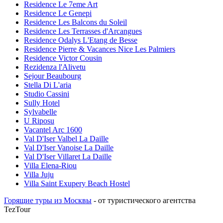
Residence Le 7eme Art
Residence Le Genepi
Residence Les Balcons du Soleil
Residence Les Terrasses d'Arcangues
Residence Odalys L'Etang de Besse
Residence Pierre & Vacances Nice Les Palmiers
Residence Victor Cousin
Rezidenza l'Alivetu
Sejour Beaubourg
Stella Di L'aria
Studio Cassini
Sully Hotel
Sylvabelle
U Riposu
Vacantel Arc 1600
Val D'Iser Valbel La Daille
Val D'Iser Vanoise La Daille
Val D'Iser Villaret La Daille
Villa Elena-Riou
Villa Juju
Villa Saint Exupery Beach Hostel
Горящие туры из Москвы
- от туристического агентства
TezTour