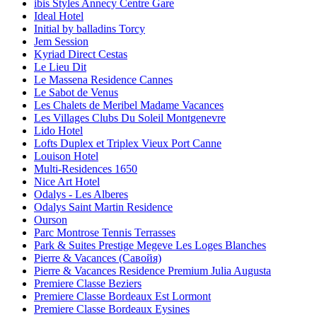
ibis Styles Annecy Centre Gare
Ideal Hotel
Initial by balladins Torcy
Jem Session
Kyriad Direct Cestas
Le Lieu Dit
Le Massena Residence Cannes
Le Sabot de Venus
Les Chalets de Meribel Madame Vacances
Les Villages Clubs Du Soleil Montgenevre
Lido Hotel
Lofts Duplex et Triplex Vieux Port Canne
Louison Hotel
Multi-Residences 1650
Nice Art Hotel
Odalys - Les Alberes
Odalys Saint Martin Residence
Ourson
Parc Montrose Tennis Terrasses
Park & Suites Prestige Megeve Les Loges Blanches
Pierre & Vacances (Савойя)
Pierre & Vacances Residence Premium Julia Augusta
Premiere Classe Beziers
Premiere Classe Bordeaux Est Lormont
Premiere Classe Bordeaux Eysines