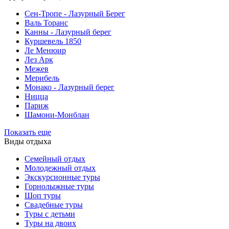
Cен-Тропе - Лазурный Берег
Валь Торанс
Канны - Лазурный берег
Куршевель 1850
Ле Менюир
Лез Арк
Межев
Мерибель
Монако - Лазурный берег
Ницца
Париж
Шамони-Монблан
Показать еще
Виды отдыха
Семейный отдых
Молодежный отдых
Экскурсионные туры
Горнолыжные туры
Шоп туры
Свадебные туры
Туры с детьми
Туры на двоих