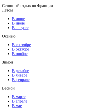
Сезонный отдых во Франции
Летом
В июне
В июле
В августе
Осенью
В сентябре
В октябре
В ноябре
Зимой
В декабре
В январе
В феврале
Весной
В марте
В апреле
В мае