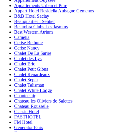
Appartement Odyssee
Appartements Urban et Pure
Appart`Hotel Residella Aubagne Gemenos
B&B Hotel Saclay
Beauquartier - Sentier
Belambra Clubs Les Jasmins
Best Western Atrium
Camelia
Cerise Bethune
Cerise Nancy
Chalet De La Sarire
Chalet des Lys
Chalet Eric
Chalet Petit Gibus
Chalet Renardeaux
Chalet Sepia
Chalet Talisman
Chalet White Lodge
Chanteclair
Chateau les Oliviers de Salettes
Chateau Rousselle
Classic Hotel
FASTHOTEL
FM Hotel
Generator Paris