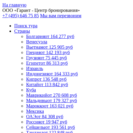
На главную
ООО «
Гарант
- Центр бронирования»
+7 (495) 646 75 85
Мы вам перезвоним
Поиск тура
Cтраны
Болгария
от 164 277 руб
Венесуэла
Вьетнам
от 125 905 руб
Греция
от 142 193 руб
Грузия
от 75 445 руб
Египет
от 86 313 руб
Израиль
Индонезия
от 164 333 руб
Кипр
от 136 548 руб
Китай
от 113 842 руб
Куба
Маврикий
от 270 608 руб
Мальдивы
от 179 327 руб
Марокко
от 163 021 руб
Мексика
ОАЭ
от 84 308 руб
Россия
от 19 947 руб
Сейшелы
от 193 561 руб
Таиланд
от 122 848 руб