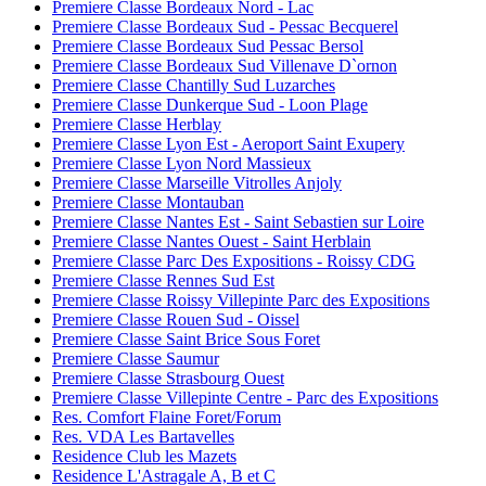
Premiere Classe Bordeaux Nord - Lac
Premiere Classe Bordeaux Sud - Pessac Becquerel
Premiere Classe Bordeaux Sud Pessac Bersol
Premiere Classe Bordeaux Sud Villenave D`ornon
Premiere Classe Chantilly Sud Luzarches
Premiere Classe Dunkerque Sud - Loon Plage
Premiere Classe Herblay
Premiere Classe Lyon Est - Aeroport Saint Exupery
Premiere Classe Lyon Nord Massieux
Premiere Classe Marseille Vitrolles Anjoly
Premiere Classe Montauban
Premiere Classe Nantes Est - Saint Sebastien sur Loire
Premiere Classe Nantes Ouest - Saint Herblain
Premiere Classe Parc Des Expositions - Roissy CDG
Premiere Classe Rennes Sud Est
Premiere Classe Roissy Villepinte Parc des Expositions
Premiere Classe Rouen Sud - Oissel
Premiere Classe Saint Brice Sous Foret
Premiere Classe Saumur
Premiere Classe Strasbourg Ouest
Premiere Classe Villepinte Centre - Parc des Expositions
Res. Comfort Flaine Foret/Forum
Res. VDA Les Bartavelles
Residence Club les Mazets
Residence L'Astragale A, B et C